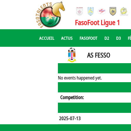
FasoFoot Ligue 1
ACCUEIL
ACTUS
FASOFOOT
D2
D3
F
AS FESSO
No events happened yet.
Competition:
2025-07-13