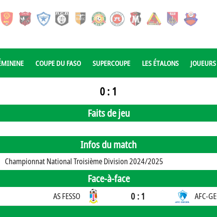
ÉMININE
COUPE DU FASO
SUPERCOUPE
LES ÉTALONS
JOUEURS
0 : 1
Faits de jeu
Infos du match
Championnat National Troisième Division 2024/2025
Face-à-face
0 : 1
AS FESSO
AFC-GE