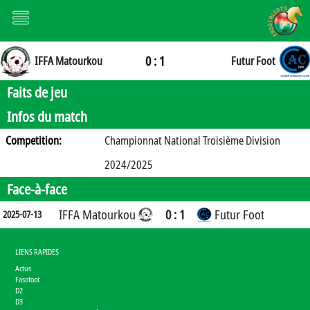
0 : 1
IFFA Matourkou
Futur Foot
Faits de jeu
Infos du match
Competition:
Championnat National Troisième Division
2024/2025
Face-à-face
IFFA Matourkou
0 : 1
Futur Foot
2025-07-13
LIENS RAPIDES
Actus
Fasofoot
D2
D3