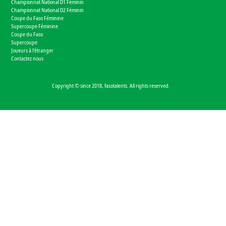
Championnat National D1 Féminin
Championnat National D2 Féminin
Coupe du Faso Féminine
Supercoupe Féminine
Coupe du Faso
Supercoupe
Joueurs à l'étranger
Contactez nous
Copyright © since 2018, fasotalents. All rights reserved.