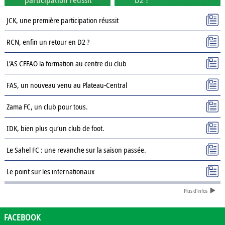
JCK, une première participation réussit
RCN, enfin un retour en D2 ?
L’AS CFFAO la formation au centre du club
FAS, un nouveau venu au Plateau-Central
Zama FC, un club pour tous.
IDK, bien plus qu’un club de foot.
Le Sahel FC : une revanche sur la saison passée.
Le point sur les internationaux
Plus d'infos
Présentation des clubs de D3 : AJSD
Présentation des clubs de D3 : ASPC Tenkodogo
FACEBOOK