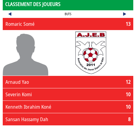
CLASSEMENT DES JOUEURS
BUTS
Romaric Somé
13
Arnaud Yao
12
Severin Komi
10
Kenneth Ibrahim Koné
10
Sansan Hassamy Dah
8