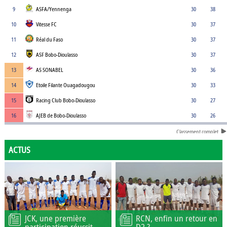
9
ASFA/Yennenga
30
38
10
Vitesse FC
30
37
11
Réal du Faso
30
37
12
ASF Bobo-Dioulasso
30
37
13
AS SONABEL
30
36
14
Etoile Filante Ouagadougou
30
33
15
Racing Club Bobo-Dioulasso
30
27
16
AJEB de Bobo-Dioulasso
30
26
Classement complet
ACTUS
JCK, une première
RCN, enfin un retour en
participation réussit
D2 ?