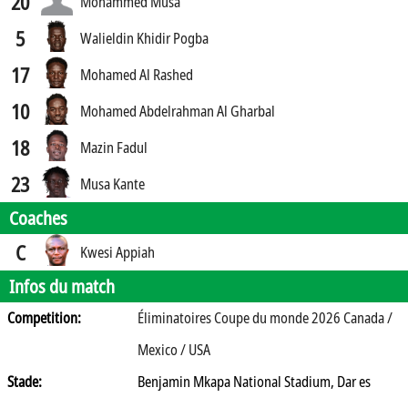
20
Mohammed Musa
5
Walieldin Khidir Pogba
17
Mohamed Al Rashed
10
Mohamed Abdelrahman Al Gharbal
18
Mazin Fadul
23
Musa Kante
Coaches
C
Kwesi Appiah
Infos du match
Competition:
Éliminatoires Coupe du monde 2026 Canada /
Mexico / USA
Stade:
Benjamin Mkapa National Stadium, Dar es