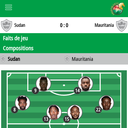
0 : 0
Sudan
Mauritania
Faits de jeu
Compositions
Sudan
Mauritania
9
14
8
22
13
15