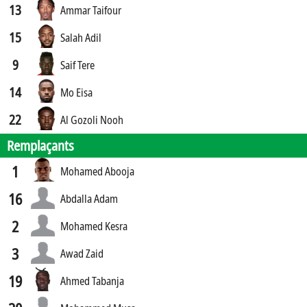
13
Ammar Taifour
15
Salah Adil
9
Saif Tere
14
Mo Eisa
22
Al Gozoli Nooh
Remplaçants
1
Mohamed Abooja
16
Abdalla Adam
2
Mohamed Kesra
3
Awad Zaid
19
Ahmed Tabanja