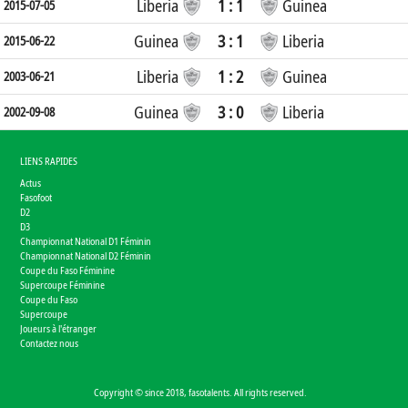
Liberia
1 : 1
Guinea
2015-07-05
Guinea
3 : 1
Liberia
2015-06-22
Liberia
1 : 2
Guinea
2003-06-21
Guinea
3 : 0
Liberia
2002-09-08
LIENS RAPIDES
Actus
Fasofoot
D2
D3
Championnat National D1 Féminin
Championnat National D2 Féminin
Coupe du Faso Féminine
Supercoupe Féminine
Coupe du Faso
Supercoupe
Joueurs à l'étranger
Contactez nous
Copyright © since 2018, fasotalents. All rights reserved.