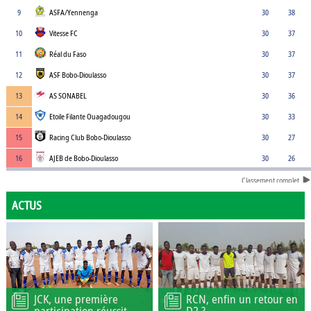
9
ASFA/Yennenga
30
38
10
Vitesse FC
30
37
11
Réal du Faso
30
37
12
ASF Bobo-Dioulasso
30
37
13
AS SONABEL
30
36
14
Etoile Filante Ouagadougou
30
33
15
Racing Club Bobo-Dioulasso
30
27
16
AJEB de Bobo-Dioulasso
30
26
Classement complet
ACTUS
JCK, une première
RCN, enfin un retour en
participation réussit
D2 ?