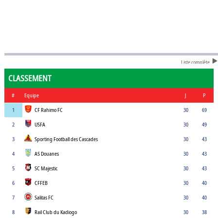
Liste complète
CLASSEMENT
#
Equipe
J
P
1
CF Rahimo FC
30
69
2
USFA
30
49
3
Sporting Football des Cascades
30
43
4
AS Douanes
30
43
5
SC Majestic
30
43
6
CFFEB
30
40
7
Salitas FC
30
40
8
Rail Club du Kadiogo
30
38