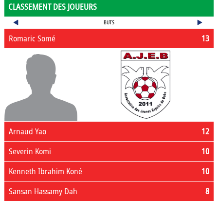
CLASSEMENT DES JOUEURS
BUTS
Romaric Somé
13
Arnaud Yao
12
Severin Komi
10
Kenneth Ibrahim Koné
10
Sansan Hassamy Dah
8