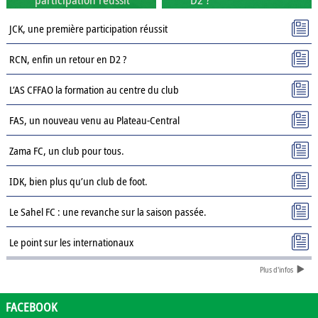
JCK, une première participation réussit
RCN, enfin un retour en D2 ?
L’AS CFFAO la formation au centre du club
FAS, un nouveau venu au Plateau-Central
Zama FC, un club pour tous.
IDK, bien plus qu’un club de foot.
Le Sahel FC : une revanche sur la saison passée.
Le point sur les internationaux
Plus d'infos
Présentation des clubs de D3 : AJSD
Présentation des clubs de D3 : ASPC Tenkodogo
FACEBOOK