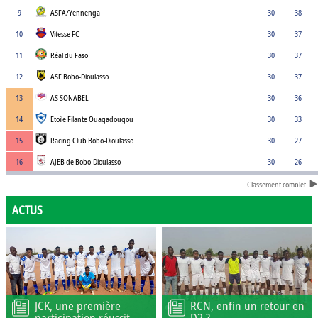
9
ASFA/Yennenga
30
38
10
Vitesse FC
30
37
11
Réal du Faso
30
37
12
ASF Bobo-Dioulasso
30
37
13
AS SONABEL
30
36
14
Etoile Filante Ouagadougou
30
33
15
Racing Club Bobo-Dioulasso
30
27
16
AJEB de Bobo-Dioulasso
30
26
Classement complet
ACTUS
JCK, une première
RCN, enfin un retour en
participation réussit
D2 ?