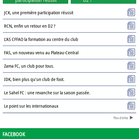
JCK, une première participation réussit
RCN, enfin un retour en D2 ?
L’AS CFFAO la formation au centre du club
FAS, un nouveau venu au Plateau-Central
Zama FC, un club pour tous.
IDK, bien plus qu’un club de foot.
Le Sahel FC : une revanche sur la saison passée.
Le point sur les internationaux
Plus d'infos
Présentation des clubs de D3 : AJSD
Présentation des clubs de D3 : ASPC Tenkodogo
FACEBOOK