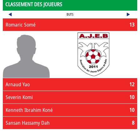
CLASSEMENT DES JOUEURS
BUTS
Romaric Somé
13
Arnaud Yao
12
Severin Komi
10
Kenneth Ibrahim Koné
10
Sansan Hassamy Dah
8