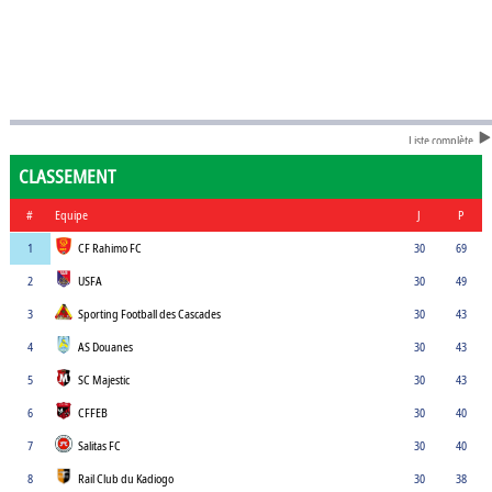
Liste complète
CLASSEMENT
#
Equipe
J
P
1
CF Rahimo FC
30
69
2
USFA
30
49
3
Sporting Football des Cascades
30
43
4
AS Douanes
30
43
5
SC Majestic
30
43
6
CFFEB
30
40
7
Salitas FC
30
40
8
Rail Club du Kadiogo
30
38