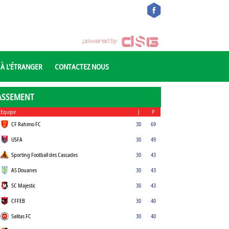
 À L'ÉTRANGER
CONTACTEZ NOUS
ASSEMENT
Equipe
J
P
CF Rahimo FC
30
69
USFA
30
49
Sporting Football des Cascades
30
43
AS Douanes
30
43
SC Majestic
30
43
CFFEB
30
40
Salitas FC
30
40