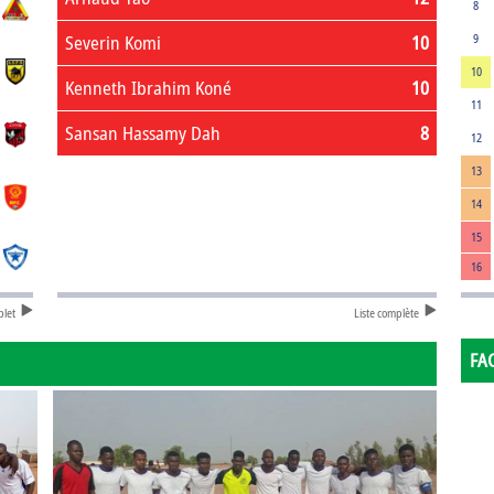
8
Severin Komi
10
9
10
Kenneth Ibrahim Koné
10
11
Sansan Hassamy Dah
8
12
13
14
15
16
plet
Liste complète
FA