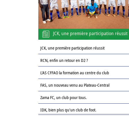
JCK, une première participation réussit
JCK, une première participation réussit
RCN, enfin un retour en D2 ?
L’AS CFFAO la formation au centre du club
FAS, un nouveau venu au Plateau-Central
Zama FC, un club pour tous.
IDK, bien plus qu’un club de foot.
Le Sahel FC : une revanche sur la saison passée.