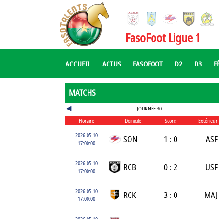
FasoFoot Ligue 1
ACCUEIL
ACTUS
FASOFOOT
D2
D3
F
MATCHS
JOURNÉE 30
Horaire
Domicile
Score
Extérieur
2026-05-10
SON
1 : 0
ASF
17:00:00
2026-05-10
RCB
0 : 2
USF
17:00:00
2026-05-10
RCK
3 : 0
MAJ
17:00:00
2026-05-10