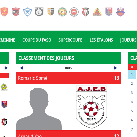
ÉMININE
COUPE DU FASO
SUPERCOUPE
LES ÉTALONS
JOUEURS
CLASSEMENT DES JOUEURS
CL
#
BUTS
1
Romaric Somé
13
2
3
4
5
6
7
Arnaud Yao
12