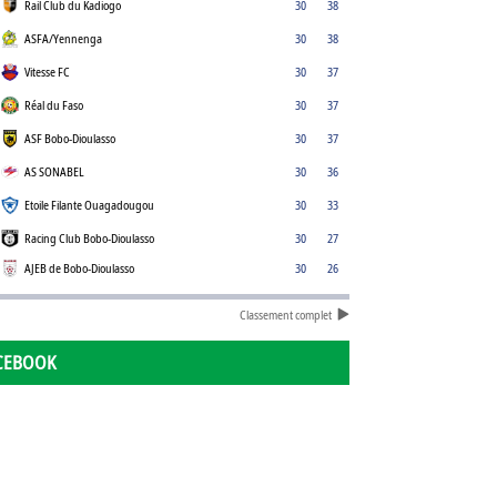
Rail Club du Kadiogo
30
38
ASFA/Yennenga
30
38
Vitesse FC
30
37
Réal du Faso
30
37
ASF Bobo-Dioulasso
30
37
AS SONABEL
30
36
Etoile Filante Ouagadougou
30
33
Racing Club Bobo-Dioulasso
30
27
AJEB de Bobo-Dioulasso
30
26
Classement complet
CEBOOK