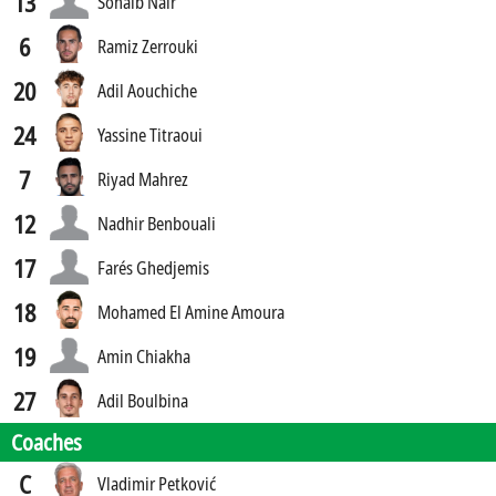
13
Sohaib Nair
6
Ramiz Zerrouki
20
Adil Aouchiche
24
Yassine Titraoui
7
Riyad Mahrez
12
Nadhir Benbouali
17
Farés Ghedjemis
18
Mohamed El Amine Amoura
19
Amin Chiakha
27
Adil Boulbina
Coaches
C
Vladimir Petković