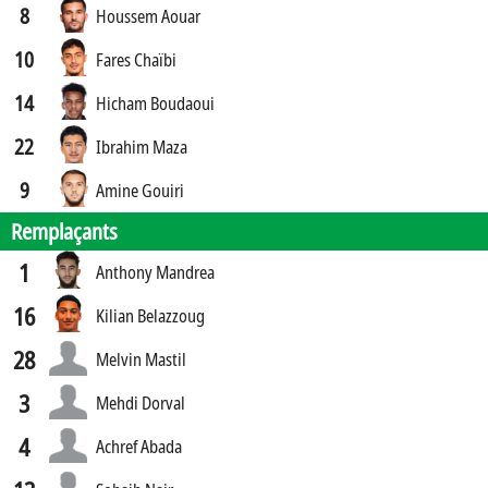
8
Houssem Aouar
10
Fares Chaïbi
14
Hicham Boudaoui
22
Ibrahim Maza
9
Amine Gouiri
Remplaçants
1
Anthony Mandrea
16
Kilian Belazzoug
28
Melvin Mastil
3
Mehdi Dorval
4
Achref Abada