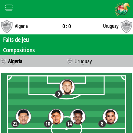
0 : 0
Algeria
Uruguay
Faits de jeu
Compositions
Algeria
Uruguay
9
22
10
14
8