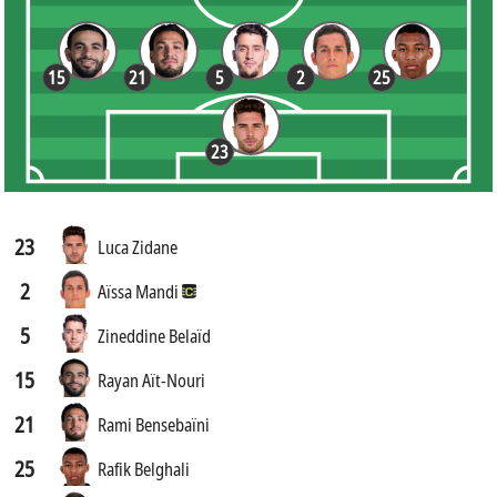
15
21
5
2
25
23
23
Luca Zidane
2
Aïssa Mandi
5
Zineddine Belaïd
15
Rayan Aït-Nouri
21
Rami Bensebaïni
25
Rafik Belghali