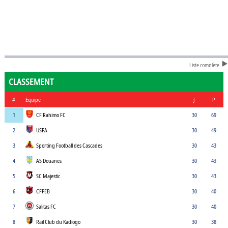
Liste complète
CLASSEMENT
#
Equipe
J
P
1
CF Rahimo FC
30
69
2
USFA
30
49
3
Sporting Football des Cascades
30
43
4
AS Douanes
30
43
5
SC Majestic
30
43
6
CFFEB
30
40
7
Salitas FC
30
40
8
Rail Club du Kadiogo
30
38