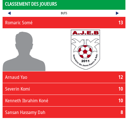
CLASSEMENT DES JOUEURS
BUTS
Romaric Somé
13
Arnaud Yao
12
Severin Komi
10
Kenneth Ibrahim Koné
10
Sansan Hassamy Dah
8