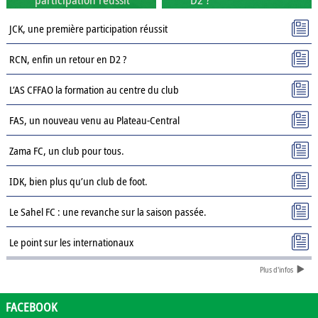
JCK, une première participation réussit
RCN, enfin un retour en D2 ?
L’AS CFFAO la formation au centre du club
FAS, un nouveau venu au Plateau-Central
Zama FC, un club pour tous.
IDK, bien plus qu’un club de foot.
Le Sahel FC : une revanche sur la saison passée.
Le point sur les internationaux
Plus d'infos
Présentation des clubs de D3 : AJSD
Présentation des clubs de D3 : ASPC Tenkodogo
FACEBOOK