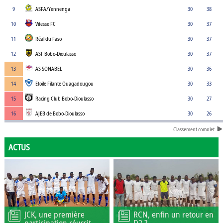
9
ASFA/Yennenga
30
38
10
Vitesse FC
30
37
11
Réal du Faso
30
37
12
ASF Bobo-Dioulasso
30
37
13
AS SONABEL
30
36
14
Etoile Filante Ouagadougou
30
33
15
Racing Club Bobo-Dioulasso
30
27
16
AJEB de Bobo-Dioulasso
30
26
Classement complet
ACTUS
JCK, une première
RCN, enfin un retour en
participation réussit
D2 ?