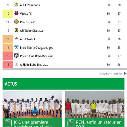
9
ASFA/Yennenga
30
38
10
Vitesse FC
30
37
11
Réal du Faso
30
37
12
ASF Bobo-Dioulasso
30
37
13
AS SONABEL
30
36
14
Etoile Filante Ouagadougou
30
33
15
Racing Club Bobo-Dioulasso
30
27
16
AJEB de Bobo-Dioulasso
30
26
Classement complet
ACTUS
JCK, une première
RCN, enfin un retour en
participation réussit
D2 ?