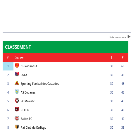
Liste complète
CLASSEMENT
#
Equipe
J
P
1
CF Rahimo FC
30
69
2
USFA
30
49
3
Sporting Football des Cascades
30
43
4
AS Douanes
30
43
5
SC Majestic
30
43
6
CFFEB
30
40
7
Salitas FC
30
40
8
Rail Club du Kadiogo
30
38