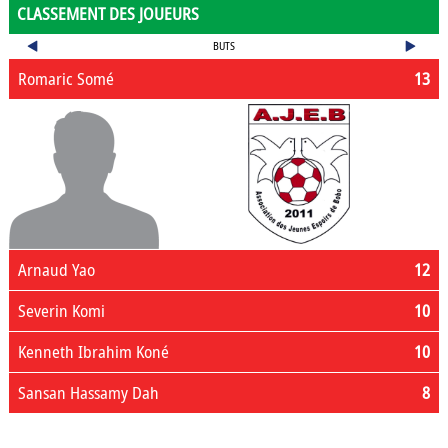
CLASSEMENT DES JOUEURS
BUTS
Romaric Somé
13
Arnaud Yao
12
Severin Komi
10
Kenneth Ibrahim Koné
10
Sansan Hassamy Dah
8