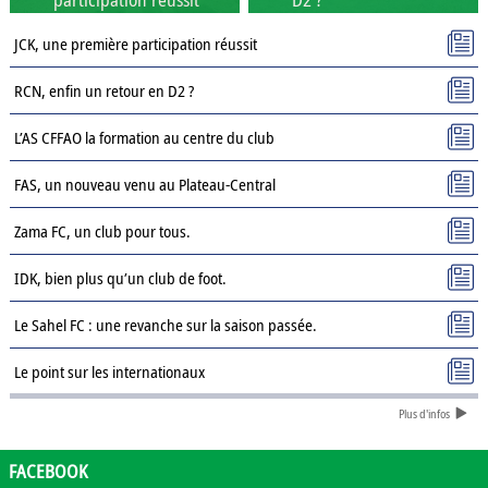
JCK, une première participation réussit
RCN, enfin un retour en D2 ?
L’AS CFFAO la formation au centre du club
FAS, un nouveau venu au Plateau-Central
Zama FC, un club pour tous.
IDK, bien plus qu’un club de foot.
Le Sahel FC : une revanche sur la saison passée.
Le point sur les internationaux
Plus d'infos
Présentation des clubs de D3 : AJSD
Présentation des clubs de D3 : ASPC Tenkodogo
FACEBOOK