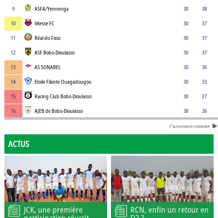
9
ASFA/Yennenga
30
38
10
Vitesse FC
30
37
11
Réal du Faso
30
37
12
ASF Bobo-Dioulasso
30
37
13
AS SONABEL
30
36
14
Etoile Filante Ouagadougou
30
33
15
Racing Club Bobo-Dioulasso
30
27
16
AJEB de Bobo-Dioulasso
30
26
Classement complet
ACTUS
JCK, une première
RCN, enfin un retour en
participation réussit
D2 ?