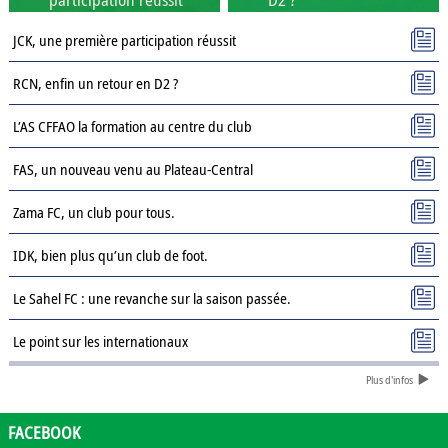
JCK, une première participation réussit
RCN, enfin un retour en D2 ?
L’AS CFFAO la formation au centre du club
FAS, un nouveau venu au Plateau-Central
Zama FC, un club pour tous.
IDK, bien plus qu’un club de foot.
Le Sahel FC : une revanche sur la saison passée.
Le point sur les internationaux
Plus d'infos
Présentation des clubs de D3 : AJSD
Présentation des clubs de D3 : ASPC Tenkodogo
FACEBOOK