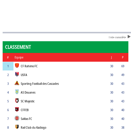
Liste complète
CLASSEMENT
#
Equipe
J
P
1
CF Rahimo FC
30
69
2
USFA
30
49
3
Sporting Football des Cascades
30
43
4
AS Douanes
30
43
5
SC Majestic
30
43
6
CFFEB
30
40
7
Salitas FC
30
40
8
Rail Club du Kadiogo
30
38