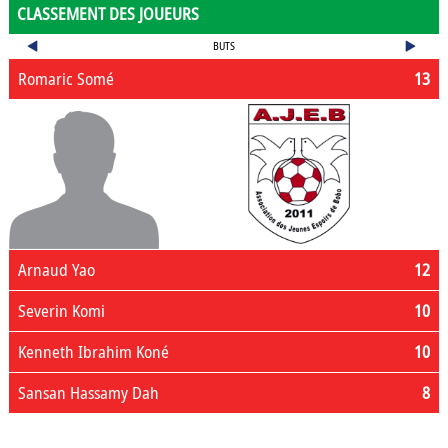
CLASSEMENT DES JOUEURS
BUTS
Romaric Somé
13
Arnaud Yao
12
Severin Komi
10
Kenneth Ibrahim Koné
10
Sansan Hassamy Dah
8