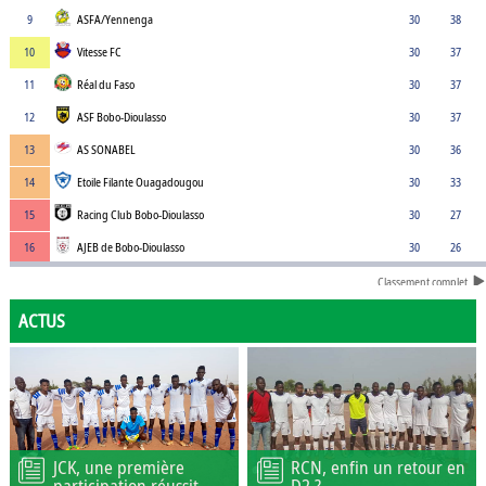
9
ASFA/Yennenga
30
38
10
Vitesse FC
30
37
11
Réal du Faso
30
37
12
ASF Bobo-Dioulasso
30
37
13
AS SONABEL
30
36
14
Etoile Filante Ouagadougou
30
33
15
Racing Club Bobo-Dioulasso
30
27
16
AJEB de Bobo-Dioulasso
30
26
Classement complet
ACTUS
JCK, une première
RCN, enfin un retour en
participation réussit
D2 ?