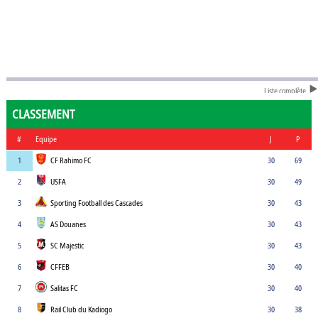
Liste complète
CLASSEMENT
#
Equipe
J
P
1
CF Rahimo FC
30
69
2
USFA
30
49
3
Sporting Football des Cascades
30
43
4
AS Douanes
30
43
5
SC Majestic
30
43
6
CFFEB
30
40
7
Salitas FC
30
40
8
Rail Club du Kadiogo
30
38