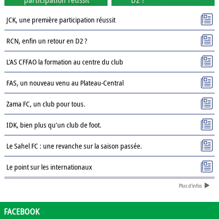
JCK, une première participation réussit
RCN, enfin un retour en D2 ?
L’AS CFFAO la formation au centre du club
FAS, un nouveau venu au Plateau-Central
Zama FC, un club pour tous.
IDK, bien plus qu’un club de foot.
Le Sahel FC : une revanche sur la saison passée.
Le point sur les internationaux
Plus d'infos
Présentation des clubs de D3 : AJSD
Présentation des clubs de D3 : ASPC Tenkodogo
FACEBOOK