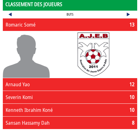
CLASSEMENT DES JOUEURS
BUTS
Romaric Somé
13
Arnaud Yao
12
Severin Komi
10
Kenneth Ibrahim Koné
10
Sansan Hassamy Dah
8