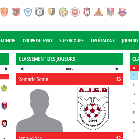
ÉMININE
COUPE DU FASO
SUPERCOUPE
LES ÉTALONS
JOUEURS
CLASSEMENT DES JOUEURS
CL
#
BUTS
1
Romaric Somé
13
2
3
4
5
6
7
Arnaud Yao
12