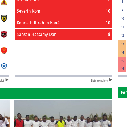
8
Severin Komi
10
9
10
Kenneth Ibrahim Koné
10
11
Sansan Hassamy Dah
8
12
13
14
15
16
plet
Liste complète
FA