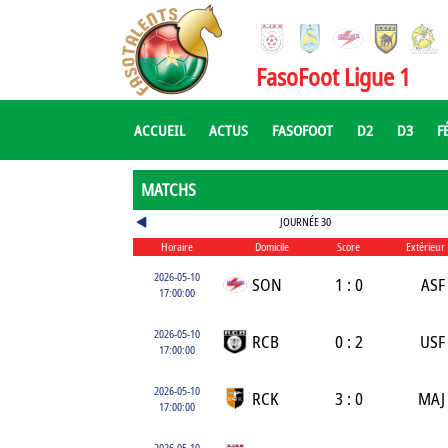
FasoFoot Ligue 1
ACCUEIL
ACTUS
FASOFOOT
D2
D3
F
MATCHS
JOURNÉE 30
Horaire
Domicile
Score
Extérieur
2026-05-10
SON
1 : 0
ASF
17:00:00
2026-05-10
RCB
0 : 2
USF
17:00:00
2026-05-10
RCK
3 : 0
MAJ
17:00:00
2026-05-10