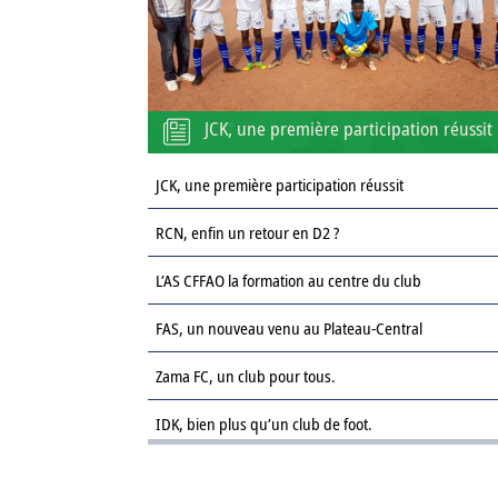
JCK, une première participation réussit
JCK, une première participation réussit
RCN, enfin un retour en D2 ?
L’AS CFFAO la formation au centre du club
FAS, un nouveau venu au Plateau-Central
Zama FC, un club pour tous.
IDK, bien plus qu’un club de foot.
Le Sahel FC : une revanche sur la saison passée.