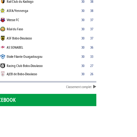
Rail Club du Kadiogo
30
38
ASFA/Yennenga
30
38
Vitesse FC
30
37
Réal du Faso
30
37
ASF Bobo-Dioulasso
30
37
AS SONABEL
30
36
Etoile Filante Ouagadougou
30
33
Racing Club Bobo-Dioulasso
30
27
AJEB de Bobo-Dioulasso
30
26
Classement complet
CEBOOK