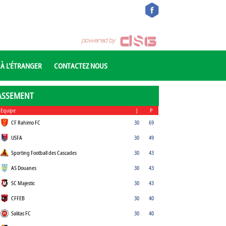
 À L'ÉTRANGER
CONTACTEZ NOUS
ASSEMENT
Equipe
J
P
CF Rahimo FC
30
69
USFA
30
49
Sporting Football des Cascades
30
43
AS Douanes
30
43
SC Majestic
30
43
CFFEB
30
40
Salitas FC
30
40