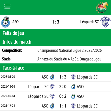
1 : 3
ASO
Léopards SC
Faits de jeu
Infos du match
Competition:
Championnat National Ligue 2 2025/2026
Stade:
Annexe du Stade du 4 Août, Ouagadougou
Face-à-face
ASO
1 : 3
Léopards SC
2026-04-20
Léopards SC
2 : 0
ASO
2025-11-01
Léopards SC
0 : 2
ASO
2025-05-04
ASO
1 : 1
Léopards SC
2024-12-21