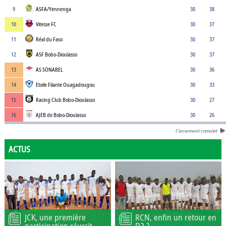
9
ASFA/Yennenga
30
38
10
Vitesse FC
30
37
11
Réal du Faso
30
37
12
ASF Bobo-Dioulasso
30
37
13
AS SONABEL
30
36
14
Etoile Filante Ouagadougou
30
33
15
Racing Club Bobo-Dioulasso
30
27
16
AJEB de Bobo-Dioulasso
30
26
Classement complet
ACTUS
JCK, une première
RCN, enfin un retour en
participation réussit
D2 ?