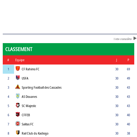
Liste complète
CLASSEMENT
#
Equipe
J
P
1
CF Rahimo FC
30
69
2
USFA
30
49
3
Sporting Football des Cascades
30
43
4
AS Douanes
30
43
5
SC Majestic
30
43
6
CFFEB
30
40
7
Salitas FC
30
40
8
Rail Club du Kadiogo
30
38