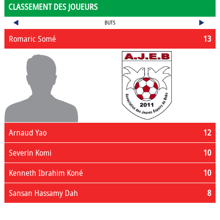
CLASSEMENT DES JOUEURS
BUTS
Romaric Somé
13
Arnaud Yao
12
Severin Komi
10
Kenneth Ibrahim Koné
10
Sansan Hassamy Dah
8