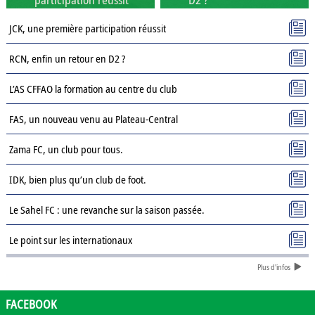
JCK, une première participation réussit
RCN, enfin un retour en D2 ?
L’AS CFFAO la formation au centre du club
FAS, un nouveau venu au Plateau-Central
Zama FC, un club pour tous.
IDK, bien plus qu’un club de foot.
Le Sahel FC : une revanche sur la saison passée.
Le point sur les internationaux
Plus d'infos
Présentation des clubs de D3 : AJSD
Présentation des clubs de D3 : ASPC Tenkodogo
FACEBOOK