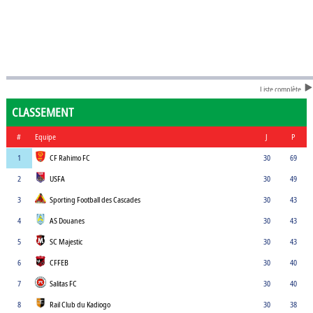
Liste complète
CLASSEMENT
#
Equipe
J
P
1
CF Rahimo FC
30
69
2
USFA
30
49
3
Sporting Football des Cascades
30
43
4
AS Douanes
30
43
5
SC Majestic
30
43
6
CFFEB
30
40
7
Salitas FC
30
40
8
Rail Club du Kadiogo
30
38