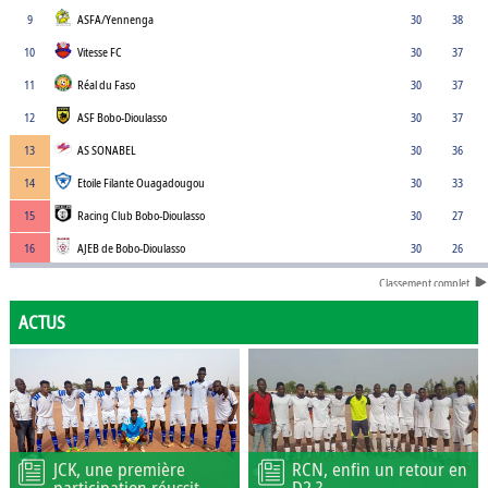
9
ASFA/Yennenga
30
38
10
Vitesse FC
30
37
11
Réal du Faso
30
37
12
ASF Bobo-Dioulasso
30
37
13
AS SONABEL
30
36
14
Etoile Filante Ouagadougou
30
33
15
Racing Club Bobo-Dioulasso
30
27
16
AJEB de Bobo-Dioulasso
30
26
Classement complet
ACTUS
JCK, une première
RCN, enfin un retour en
participation réussit
D2 ?