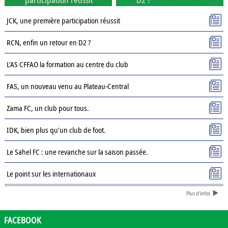
JCK, une première participation réussit
RCN, enfin un retour en D2 ?
L’AS CFFAO la formation au centre du club
FAS, un nouveau venu au Plateau-Central
Zama FC, un club pour tous.
IDK, bien plus qu’un club de foot.
Le Sahel FC : une revanche sur la saison passée.
Le point sur les internationaux
Plus d'infos
Présentation des clubs de D3 : AJSD
Présentation des clubs de D3 : ASPC Tenkodogo
FACEBOOK