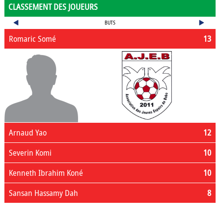
CLASSEMENT DES JOUEURS
BUTS
Romaric Somé
13
Arnaud Yao
12
Severin Komi
10
Kenneth Ibrahim Koné
10
Sansan Hassamy Dah
8