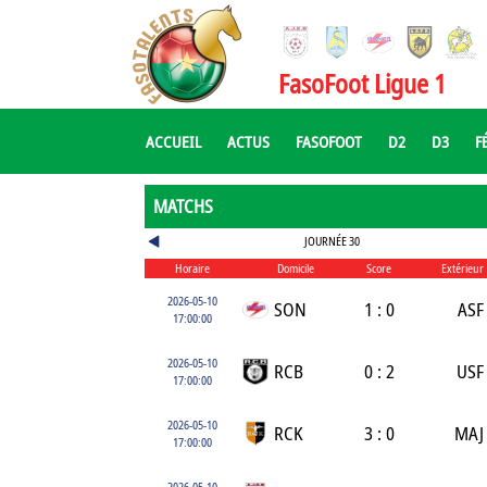
FasoFoot Ligue 1
ACCUEIL
ACTUS
FASOFOOT
D2
D3
F
MATCHS
JOURNÉE 30
Horaire
Domicile
Score
Extérieur
2026-05-10
SON
1 : 0
ASF
17:00:00
2026-05-10
RCB
0 : 2
USF
17:00:00
2026-05-10
RCK
3 : 0
MAJ
17:00:00
2026-05-10