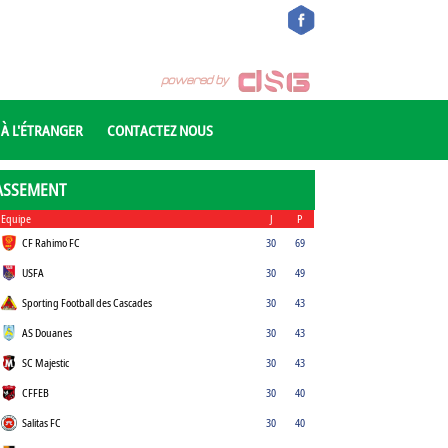
 À L'ÉTRANGER
CONTACTEZ NOUS
ASSEMENT
Equipe
J
P
CF Rahimo FC
30
69
USFA
30
49
Sporting Football des Cascades
30
43
AS Douanes
30
43
SC Majestic
30
43
CFFEB
30
40
Salitas FC
30
40