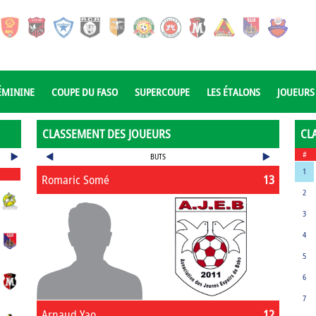
ÉMININE
COUPE DU FASO
SUPERCOUPE
LES ÉTALONS
JOUEURS
CLASSEMENT DES JOUEURS
CL
#
BUTS
1
Romaric Somé
13
2
3
4
5
6
7
Arnaud Yao
12