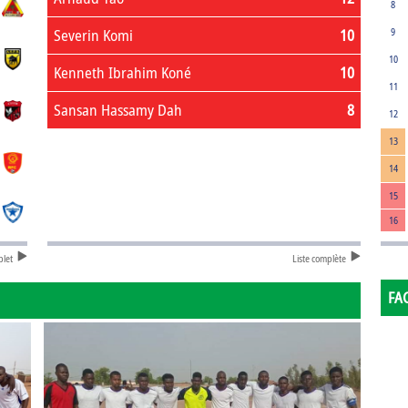
8
Severin Komi
10
9
10
Kenneth Ibrahim Koné
10
11
Sansan Hassamy Dah
8
12
13
14
15
16
plet
Liste complète
FA