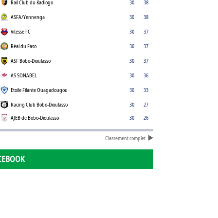
Rail Club du Kadiogo
30
38
ASFA/Yennenga
30
38
Vitesse FC
30
37
Réal du Faso
30
37
ASF Bobo-Dioulasso
30
37
AS SONABEL
30
36
Etoile Filante Ouagadougou
30
33
Racing Club Bobo-Dioulasso
30
27
AJEB de Bobo-Dioulasso
30
26
Classement complet
CEBOOK