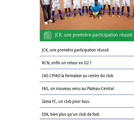
JCK, une première participation réussit
JCK, une première participation réussit
RCN, enfin un retour en D2 ?
L’AS CFFAO la formation au centre du club
FAS, un nouveau venu au Plateau-Central
Zama FC, un club pour tous.
IDK, bien plus qu’un club de foot.
Le Sahel FC : une revanche sur la saison passée.