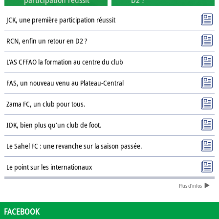
JCK, une première participation réussit
RCN, enfin un retour en D2 ?
L’AS CFFAO la formation au centre du club
FAS, un nouveau venu au Plateau-Central
Zama FC, un club pour tous.
IDK, bien plus qu’un club de foot.
Le Sahel FC : une revanche sur la saison passée.
Le point sur les internationaux
Plus d'infos
Présentation des clubs de D3 : AJSD
Présentation des clubs de D3 : ASPC Tenkodogo
FACEBOOK