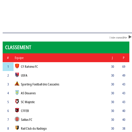
Liste complète
CLASSEMENT
#
Equipe
J
P
1
CF Rahimo FC
30
69
2
USFA
30
49
3
Sporting Football des Cascades
30
43
4
AS Douanes
30
43
5
SC Majestic
30
43
6
CFFEB
30
40
7
Salitas FC
30
40
8
Rail Club du Kadiogo
30
38