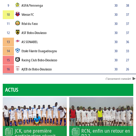
9
ASFA/Yennenga
30
38
10
Vitesse FC
30
37
11
Réal du Faso
30
37
12
ASF Bobo-Dioulasso
30
37
13
AS SONABEL
30
36
14
Etoile Filante Ouagadougou
30
33
15
Racing Club Bobo-Dioulasso
30
27
16
AJEB de Bobo-Dioulasso
30
26
Classement complet
ACTUS
JCK, une première
RCN, enfin un retour en
participation réussit
D2 ?