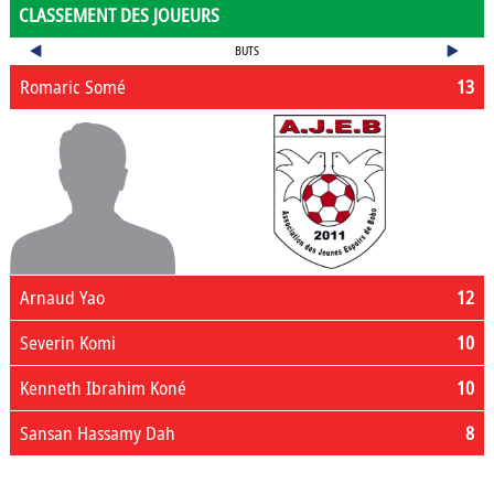
CLASSEMENT DES JOUEURS
BUTS
Romaric Somé
13
Arnaud Yao
12
Severin Komi
10
Kenneth Ibrahim Koné
10
Sansan Hassamy Dah
8