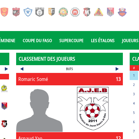
ÉMININE
COUPE DU FASO
SUPERCOUPE
LES ÉTALONS
JOUEURS
CLASSEMENT DES JOUEURS
CL
#
BUTS
1
Romaric Somé
13
2
3
4
5
6
7
Arnaud Yao
12