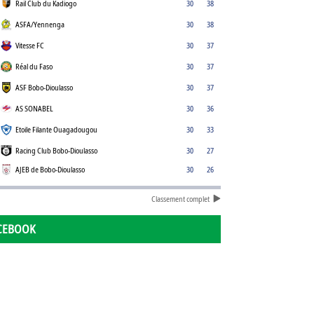
Rail Club du Kadiogo
30
38
ASFA/Yennenga
30
38
Vitesse FC
30
37
Réal du Faso
30
37
ASF Bobo-Dioulasso
30
37
AS SONABEL
30
36
Etoile Filante Ouagadougou
30
33
Racing Club Bobo-Dioulasso
30
27
AJEB de Bobo-Dioulasso
30
26
Classement complet
CEBOOK