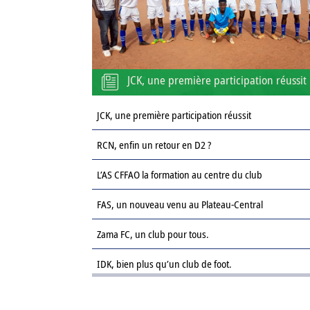
JCK, une première participation réussit
JCK, une première participation réussit
RCN, enfin un retour en D2 ?
L’AS CFFAO la formation au centre du club
FAS, un nouveau venu au Plateau-Central
Zama FC, un club pour tous.
IDK, bien plus qu’un club de foot.
Le Sahel FC : une revanche sur la saison passée.