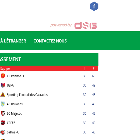
 À L'ÉTRANGER
CONTACTEZ NOUS
ASSEMENT
Equipe
J
P
CF Rahimo FC
30
69
USFA
30
49
Sporting Football des Cascades
30
43
AS Douanes
30
43
SC Majestic
30
43
CFFEB
30
40
Salitas FC
30
40