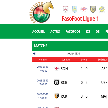
FasoFoot Ligue 1
ACCUEIL
ACTUS
FASOFOOT
D2
D3
F
MATCHS
JOURNÉE 30
Horaire
Domicile
Score
Extérieur
2026-05-10
SON
1 : 0
ASF
17:00:00
2026-05-10
RCB
0 : 2
USF
17:00:00
2026-05-10
RCK
3 : 0
MAJ
17:00:00
2026-05-10