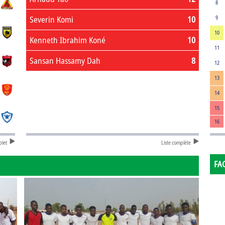
8
Severin Komi
10
9
10
Kenneth Ibrahim Koné
10
11
Sansan Hassamy Dah
8
12
13
14
15
16
plet
Liste complète
FA