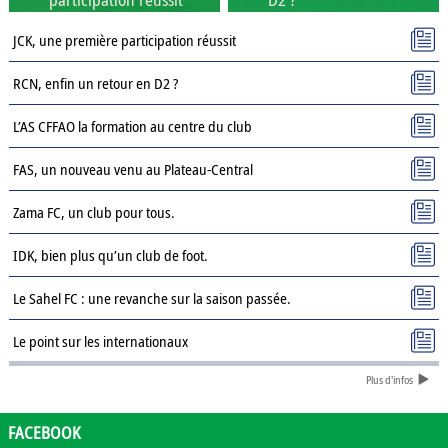
JCK, une première participation réussit
RCN, enfin un retour en D2 ?
L’AS CFFAO la formation au centre du club
FAS, un nouveau venu au Plateau-Central
Zama FC, un club pour tous.
IDK, bien plus qu’un club de foot.
Le Sahel FC : une revanche sur la saison passée.
Le point sur les internationaux
Plus d'infos
Présentation des clubs de D3 : AJSD
Présentation des clubs de D3 : ASPC Tenkodogo
FACEBOOK