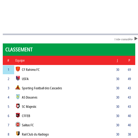
Liste complète
CLASSEMENT
#
Equipe
J
P
1
CF Rahimo FC
30
69
2
USFA
30
49
3
Sporting Football des Cascades
30
43
4
AS Douanes
30
43
5
SC Majestic
30
43
6
CFFEB
30
40
7
Salitas FC
30
40
8
Rail Club du Kadiogo
30
38