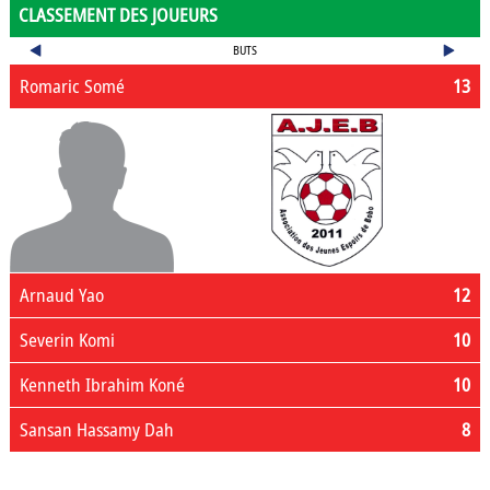
CLASSEMENT DES JOUEURS
BUTS
Romaric Somé
13
Arnaud Yao
12
Severin Komi
10
Kenneth Ibrahim Koné
10
Sansan Hassamy Dah
8