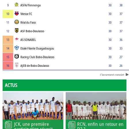
9
ASFA/Yennenga
30
38
10
Vitesse FC
30
37
11
Réal du Faso
30
37
12
ASF Bobo-Dioulasso
30
37
13
AS SONABEL
30
36
14
Etoile Filante Ouagadougou
30
33
15
Racing Club Bobo-Dioulasso
30
27
16
AJEB de Bobo-Dioulasso
30
26
Classement complet
ACTUS
JCK, une première
RCN, enfin un retour en
participation réussit
D2 ?