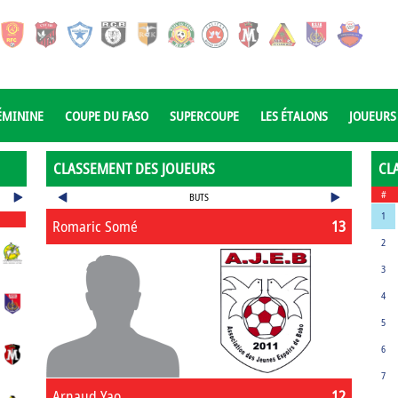
ÉMININE
COUPE DU FASO
SUPERCOUPE
LES ÉTALONS
JOUEURS
CLASSEMENT DES JOUEURS
CL
#
BUTS
1
Romaric Somé
13
2
3
4
5
6
7
Arnaud Yao
12