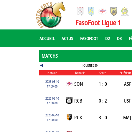
FasoFoot Ligue 1
ACCUEIL
ACTUS
FASOFOOT
D2
D3
F
MATCHS
JOURNÉE 30
Horaire
Domicile
Score
Extérieur
2026-05-10
SON
1 : 0
ASF
17:00:00
2026-05-10
RCB
0 : 2
USF
17:00:00
2026-05-10
RCK
3 : 0
MAJ
17:00:00
2026-05-10