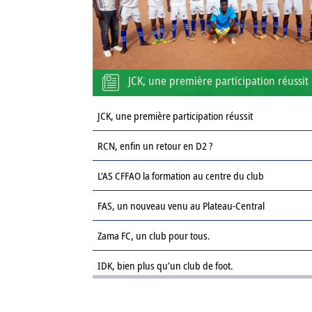
JCK, une première participation réussit
JCK, une première participation réussit
RCN, enfin un retour en D2 ?
L’AS CFFAO la formation au centre du club
FAS, un nouveau venu au Plateau-Central
Zama FC, un club pour tous.
IDK, bien plus qu’un club de foot.
Le Sahel FC : une revanche sur la saison passée.