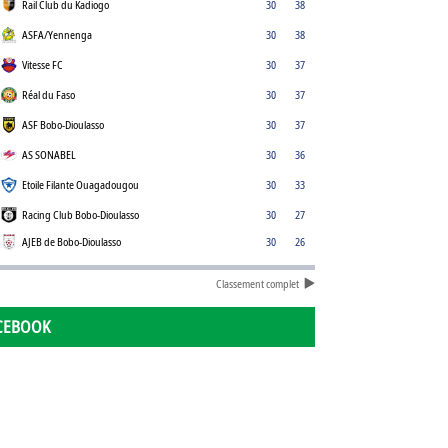
Rail Club du Kadiogo
30
38
ASFA/Yennenga
30
38
Vitesse FC
30
37
Réal du Faso
30
37
ASF Bobo-Dioulasso
30
37
AS SONABEL
30
36
Etoile Filante Ouagadougou
30
33
Racing Club Bobo-Dioulasso
30
27
AJEB de Bobo-Dioulasso
30
26
Classement complet
CEBOOK