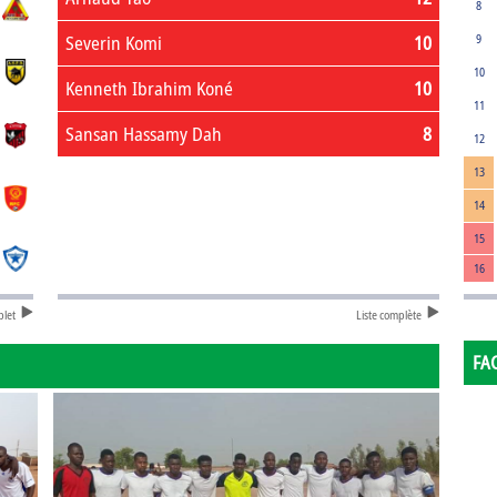
8
Severin Komi
10
9
10
Kenneth Ibrahim Koné
10
11
Sansan Hassamy Dah
8
12
13
14
15
16
plet
Liste complète
FA