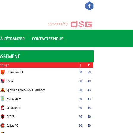
 À L'ÉTRANGER
CONTACTEZ NOUS
ASSEMENT
Equipe
J
P
CF Rahimo FC
30
69
USFA
30
49
Sporting Football des Cascades
30
43
AS Douanes
30
43
SC Majestic
30
43
CFFEB
30
40
Salitas FC
30
40