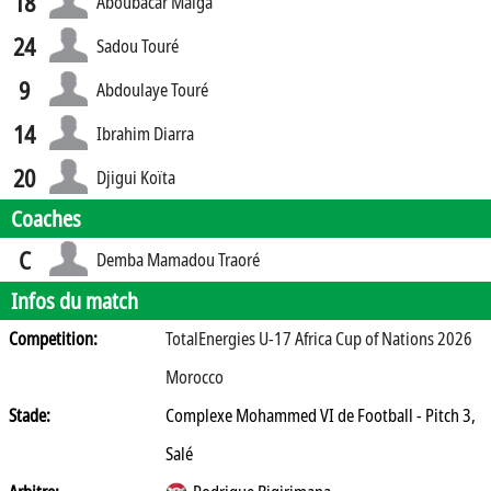
18
Aboubacar Maïga
24
Sadou Touré
9
Abdoulaye Touré
14
Ibrahim Diarra
20
Djigui Koïta
Coaches
C
Demba Mamadou Traoré
Infos du match
Competition:
TotalEnergies U-17 Africa Cup of Nations 2026
Morocco
Stade:
Complexe Mohammed VI de Football - Pitch 3,
Salé