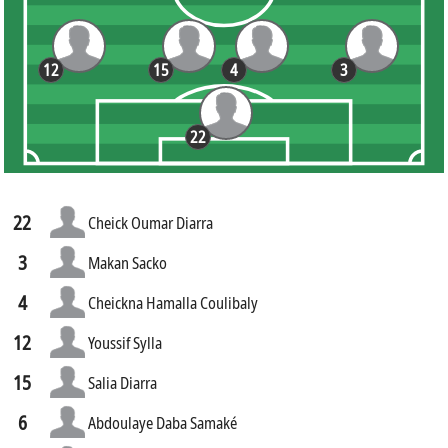
12
15
4
3
22
22
Cheick Oumar Diarra
3
Makan Sacko
4
Cheickna Hamalla Coulibaly
12
Youssif Sylla
15
Salia Diarra
6
Abdoulaye Daba Samaké