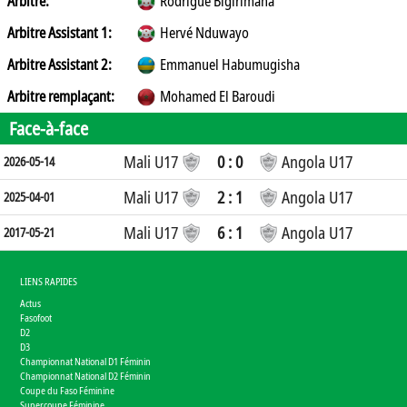
Arbitre:
Rodrigue Bigirimana
Arbitre Assistant 1:
Hervé Nduwayo
Arbitre Assistant 2:
Emmanuel Habumugisha
Arbitre remplaçant:
Mohamed El Baroudi
Face-à-face
Mali U17
0 : 0
Angola U17
2026-05-14
Mali U17
2 : 1
Angola U17
2025-04-01
Mali U17
6 : 1
Angola U17
2017-05-21
LIENS RAPIDES
Actus
Fasofoot
D2
D3
Championnat National D1 Féminin
Championnat National D2 Féminin
Coupe du Faso Féminine
Supercoupe Féminine