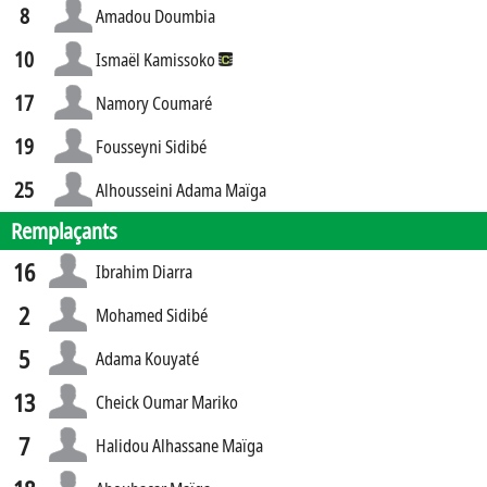
8
Amadou Doumbia
10
Ismaël Kamissoko
17
Namory Coumaré
19
Fousseyni Sidibé
25
Alhousseini Adama Maïga
Remplaçants
16
Ibrahim Diarra
2
Mohamed Sidibé
5
Adama Kouyaté
13
Cheick Oumar Mariko
7
Halidou Alhassane Maïga