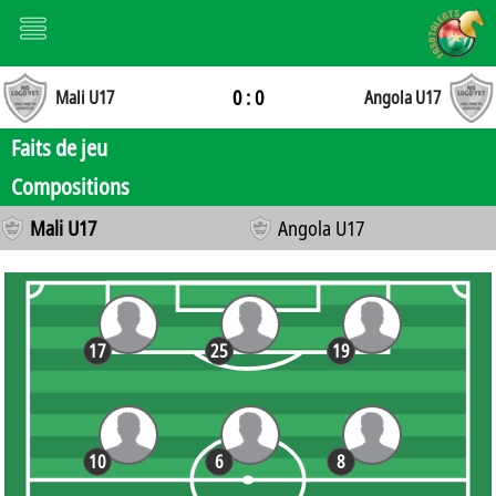
0 : 0
Mali U17
Angola U17
Faits de jeu
Compositions
Mali U17
Angola U17
17
25
19
10
6
8