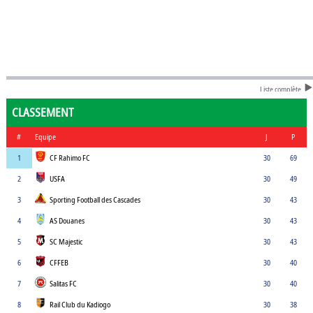
Liste complète
CLASSEMENT
#
Equipe
J
P
1
CF Rahimo FC
30
69
2
USFA
30
49
3
Sporting Football des Cascades
30
43
4
AS Douanes
30
43
5
SC Majestic
30
43
6
CFFEB
30
40
7
Salitas FC
30
40
8
Rail Club du Kadiogo
30
38