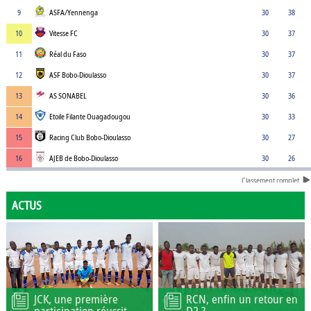
9
ASFA/Yennenga
30
38
10
Vitesse FC
30
37
11
Réal du Faso
30
37
12
ASF Bobo-Dioulasso
30
37
13
AS SONABEL
30
36
14
Etoile Filante Ouagadougou
30
33
15
Racing Club Bobo-Dioulasso
30
27
16
AJEB de Bobo-Dioulasso
30
26
Classement complet
ACTUS
JCK, une première
RCN, enfin un retour en
participation réussit
D2 ?