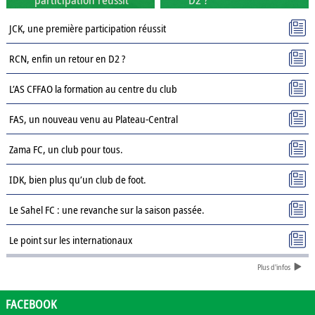
JCK, une première participation réussit
RCN, enfin un retour en D2 ?
L’AS CFFAO la formation au centre du club
FAS, un nouveau venu au Plateau-Central
Zama FC, un club pour tous.
IDK, bien plus qu’un club de foot.
Le Sahel FC : une revanche sur la saison passée.
Le point sur les internationaux
Plus d'infos
Présentation des clubs de D3 : AJSD
Présentation des clubs de D3 : ASPC Tenkodogo
FACEBOOK