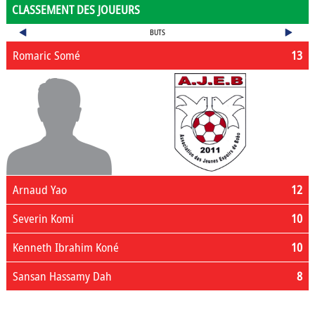
CLASSEMENT DES JOUEURS
BUTS
Romaric Somé
13
Arnaud Yao
12
Severin Komi
10
Kenneth Ibrahim Koné
10
Sansan Hassamy Dah
8