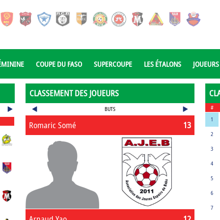
ÉMININE
COUPE DU FASO
SUPERCOUPE
LES ÉTALONS
JOUEURS
CLASSEMENT DES JOUEURS
CL
#
BUTS
1
Romaric Somé
13
2
3
4
5
6
7
Arnaud Yao
12