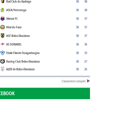
Rail Club du Kadiogo
30
38
ASFA/Yennenga
30
38
Vitesse FC
30
37
Réal du Faso
30
37
ASF Bobo-Dioulasso
30
37
AS SONABEL
30
36
Etoile Filante Ouagadougou
30
33
Racing Club Bobo-Dioulasso
30
27
AJEB de Bobo-Dioulasso
30
26
Classement complet
CEBOOK