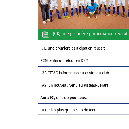
JCK, une première participation réussit
JCK, une première participation réussit
RCN, enfin un retour en D2 ?
L’AS CFFAO la formation au centre du club
FAS, un nouveau venu au Plateau-Central
Zama FC, un club pour tous.
IDK, bien plus qu’un club de foot.
Le Sahel FC : une revanche sur la saison passée.