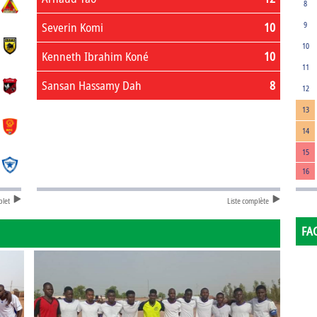
8
Severin Komi
10
9
10
Kenneth Ibrahim Koné
10
11
Sansan Hassamy Dah
8
12
13
14
15
16
plet
Liste complète
FA