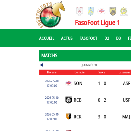
FasoFoot Ligue 1
ACCUEIL
ACTUS
FASOFOOT
D2
D3
F
MATCHS
JOURNÉE 30
Horaire
Domicile
Score
Extérieur
2026-05-10
SON
1 : 0
ASF
17:00:00
2026-05-10
RCB
0 : 2
USF
17:00:00
2026-05-10
RCK
3 : 0
MAJ
17:00:00
2026-05-10