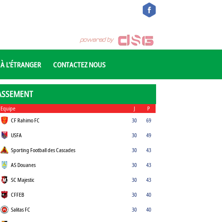
 À L'ÉTRANGER
CONTACTEZ NOUS
ASSEMENT
Equipe
J
P
CF Rahimo FC
30
69
USFA
30
49
Sporting Football des Cascades
30
43
AS Douanes
30
43
SC Majestic
30
43
CFFEB
30
40
Salitas FC
30
40