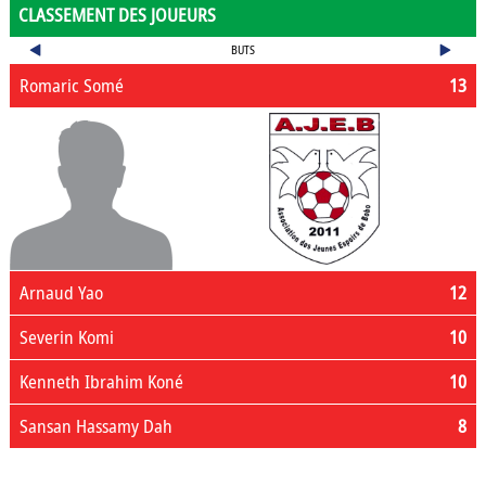
CLASSEMENT DES JOUEURS
BUTS
Romaric Somé
13
Arnaud Yao
12
Severin Komi
10
Kenneth Ibrahim Koné
10
Sansan Hassamy Dah
8