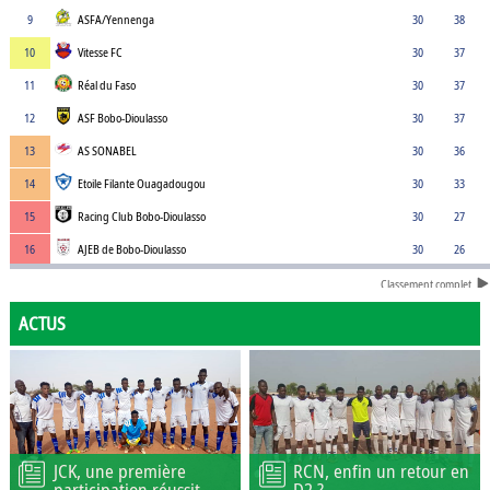
9
ASFA/Yennenga
30
38
10
Vitesse FC
30
37
11
Réal du Faso
30
37
12
ASF Bobo-Dioulasso
30
37
13
AS SONABEL
30
36
14
Etoile Filante Ouagadougou
30
33
15
Racing Club Bobo-Dioulasso
30
27
16
AJEB de Bobo-Dioulasso
30
26
Classement complet
ACTUS
JCK, une première
RCN, enfin un retour en
participation réussit
D2 ?