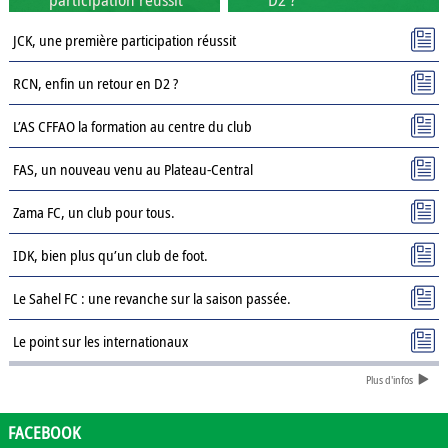
JCK, une première participation réussit
RCN, enfin un retour en D2 ?
L’AS CFFAO la formation au centre du club
FAS, un nouveau venu au Plateau-Central
Zama FC, un club pour tous.
IDK, bien plus qu’un club de foot.
Le Sahel FC : une revanche sur la saison passée.
Le point sur les internationaux
Plus d'infos
Présentation des clubs de D3 : AJSD
Présentation des clubs de D3 : ASPC Tenkodogo
FACEBOOK