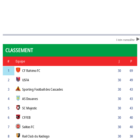
Liste complète
CLASSEMENT
#
Equipe
J
P
1
CF Rahimo FC
30
69
2
USFA
30
49
3
Sporting Football des Cascades
30
43
4
AS Douanes
30
43
5
SC Majestic
30
43
6
CFFEB
30
40
7
Salitas FC
30
40
8
Rail Club du Kadiogo
30
38