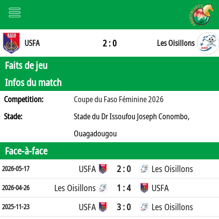
2 : 0
USFA
Les Oisillons
Faits de jeu
Infos du match
Competition:
Coupe du Faso Féminine 2026
Stade:
Stade du Dr Issoufou Joseph Conombo,
Ouagadougou
Face-à-face
USFA
2 : 0
Les Oisillons
2026-05-17
Les Oisillons
1 : 4
USFA
2026-04-26
USFA
3 : 0
Les Oisillons
2025-11-23