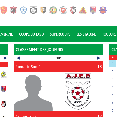
ÉMININE
COUPE DU FASO
SUPERCOUPE
LES ÉTALONS
JOUEURS
CLASSEMENT DES JOUEURS
CL
#
BUTS
1
Romaric Somé
13
2
3
4
5
6
7
Arnaud Yao
12