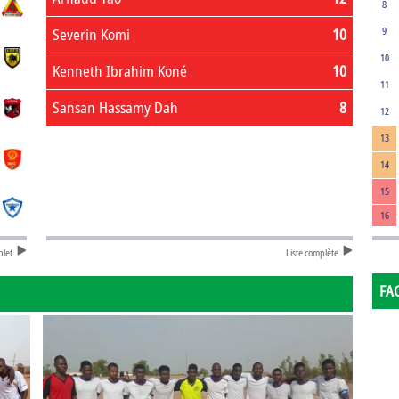
8
Severin Komi
10
9
10
Kenneth Ibrahim Koné
10
11
Sansan Hassamy Dah
8
12
13
14
15
16
plet
Liste complète
FA