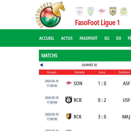
FasoFoot Ligue 1
ACCUEIL
ACTUS
FASOFOOT
D2
D3
F
MATCHS
JOURNÉE 30
Horaire
Domicile
Score
Extérieur
2026-05-10
SON
1 : 0
ASF
17:00:00
2026-05-10
RCB
0 : 2
USF
17:00:00
2026-05-10
RCK
3 : 0
MAJ
17:00:00
2026-05-10