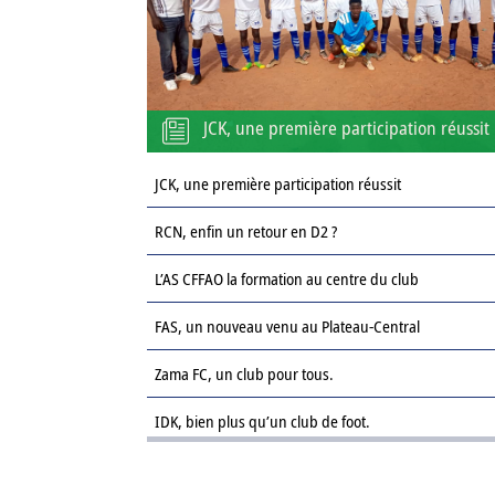
JCK, une première participation réussit
JCK, une première participation réussit
RCN, enfin un retour en D2 ?
L’AS CFFAO la formation au centre du club
FAS, un nouveau venu au Plateau-Central
Zama FC, un club pour tous.
IDK, bien plus qu’un club de foot.
Le Sahel FC : une revanche sur la saison passée.