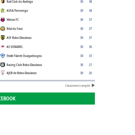
Rail Club du Kadiogo
30
38
ASFA/Yennenga
30
38
Vitesse FC
30
37
Réal du Faso
30
37
ASF Bobo-Dioulasso
30
37
AS SONABEL
30
36
Etoile Filante Ouagadougou
30
33
Racing Club Bobo-Dioulasso
30
27
AJEB de Bobo-Dioulasso
30
26
Classement complet
CEBOOK