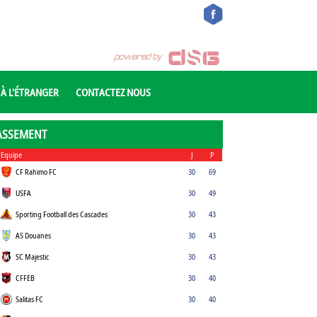
 À L'ÉTRANGER
CONTACTEZ NOUS
ASSEMENT
Equipe
J
P
CF Rahimo FC
30
69
USFA
30
49
Sporting Football des Cascades
30
43
AS Douanes
30
43
SC Majestic
30
43
CFFEB
30
40
Salitas FC
30
40