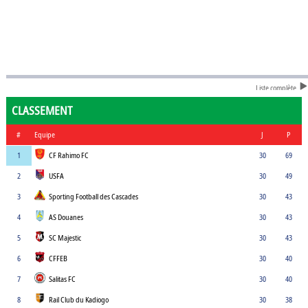
Liste complète
CLASSEMENT
#
Equipe
J
P
1
CF Rahimo FC
30
69
2
USFA
30
49
3
Sporting Football des Cascades
30
43
4
AS Douanes
30
43
5
SC Majestic
30
43
6
CFFEB
30
40
7
Salitas FC
30
40
8
Rail Club du Kadiogo
30
38