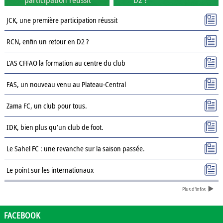
JCK, une première participation réussit
RCN, enfin un retour en D2 ?
L’AS CFFAO la formation au centre du club
FAS, un nouveau venu au Plateau-Central
Zama FC, un club pour tous.
IDK, bien plus qu’un club de foot.
Le Sahel FC : une revanche sur la saison passée.
Le point sur les internationaux
Plus d'infos
Présentation des clubs de D3 : AJSD
Présentation des clubs de D3 : ASPC Tenkodogo
FACEBOOK