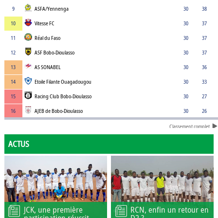
9
ASFA/Yennenga
30
38
10
Vitesse FC
30
37
11
Réal du Faso
30
37
12
ASF Bobo-Dioulasso
30
37
13
AS SONABEL
30
36
14
Etoile Filante Ouagadougou
30
33
15
Racing Club Bobo-Dioulasso
30
27
16
AJEB de Bobo-Dioulasso
30
26
Classement complet
ACTUS
JCK, une première
RCN, enfin un retour en
participation réussit
D2 ?