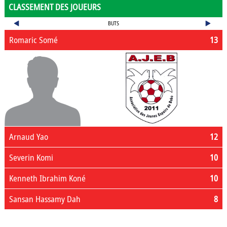
CLASSEMENT DES JOUEURS
BUTS
Romaric Somé
13
Arnaud Yao
12
Severin Komi
10
Kenneth Ibrahim Koné
10
Sansan Hassamy Dah
8