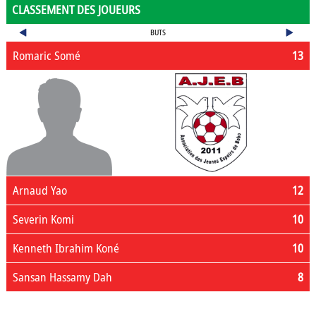
CLASSEMENT DES JOUEURS
BUTS
Romaric Somé
13
Arnaud Yao
12
Severin Komi
10
Kenneth Ibrahim Koné
10
Sansan Hassamy Dah
8