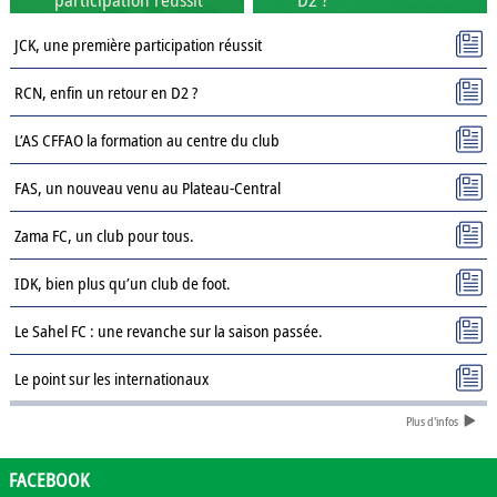
JCK, une première participation réussit
RCN, enfin un retour en D2 ?
L’AS CFFAO la formation au centre du club
FAS, un nouveau venu au Plateau-Central
Zama FC, un club pour tous.
IDK, bien plus qu’un club de foot.
Le Sahel FC : une revanche sur la saison passée.
Le point sur les internationaux
Plus d'infos
Présentation des clubs de D3 : AJSD
Présentation des clubs de D3 : ASPC Tenkodogo
FACEBOOK