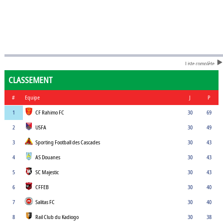
Liste complète
CLASSEMENT
#
Equipe
J
P
1
CF Rahimo FC
30
69
2
USFA
30
49
3
Sporting Football des Cascades
30
43
4
AS Douanes
30
43
5
SC Majestic
30
43
6
CFFEB
30
40
7
Salitas FC
30
40
8
Rail Club du Kadiogo
30
38