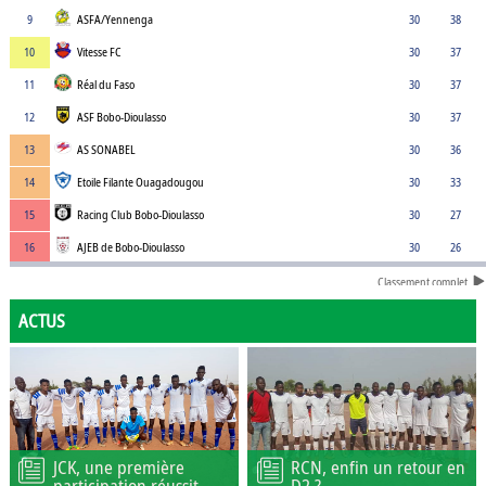
9
ASFA/Yennenga
30
38
10
Vitesse FC
30
37
11
Réal du Faso
30
37
12
ASF Bobo-Dioulasso
30
37
13
AS SONABEL
30
36
14
Etoile Filante Ouagadougou
30
33
15
Racing Club Bobo-Dioulasso
30
27
16
AJEB de Bobo-Dioulasso
30
26
Classement complet
ACTUS
JCK, une première
RCN, enfin un retour en
participation réussit
D2 ?