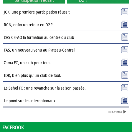
JCK, une première participation réussit
RCN, enfin un retour en D2 ?
L’AS CFFAO la formation au centre du club
FAS, un nouveau venu au Plateau-Central
Zama FC, un club pour tous.
IDK, bien plus qu’un club de foot.
Le Sahel FC : une revanche sur la saison passée.
Le point sur les internationaux
Plus d'infos
Présentation des clubs de D3 : AJSD
Présentation des clubs de D3 : ASPC Tenkodogo
FACEBOOK