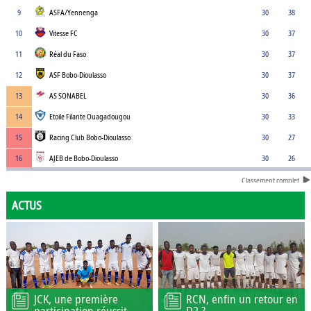
9
ASFA/Yennenga
30
38
10
Vitesse FC
30
37
11
Réal du Faso
30
37
12
ASF Bobo-Dioulasso
30
37
13
AS SONABEL
30
36
14
Etoile Filante Ouagadougou
30
33
15
Racing Club Bobo-Dioulasso
30
27
16
AJEB de Bobo-Dioulasso
30
26
Classement complet
ACTUS
JCK, une première
RCN, enfin un retour en
participation réussit
D2 ?