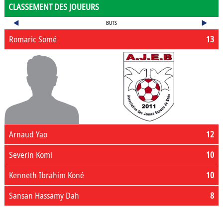
CLASSEMENT DES JOUEURS
BUTS
Romaric Somé
13
Arnaud Yao
12
Severin Komi
10
Kenneth Ibrahim Koné
10
Sansan Hassamy Dah
8