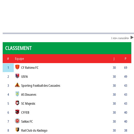
Liste complète
CLASSEMENT
#
Equipe
J
P
1
CF Rahimo FC
30
69
2
USFA
30
49
3
Sporting Football des Cascades
30
43
4
AS Douanes
30
43
5
SC Majestic
30
43
6
CFFEB
30
40
7
Salitas FC
30
40
8
Rail Club du Kadiogo
30
38