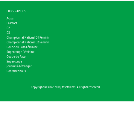
LIENS RAPIDES
Actus
Fasofoot
D2
D3
Championnat National D1 Féminin
Championnat National D2 Féminin
Coupe du Faso Féminine
Supercoupe Féminine
Coupe du Faso
Supercoupe
Joueurs à l'étranger
Contactez nous
Copyright © since 2018, fasotalents. All rights reserved.