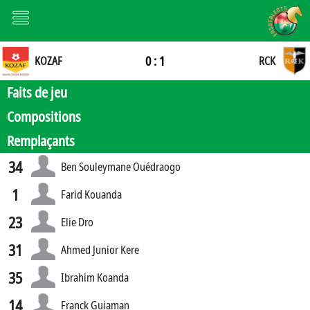
0 : 1
KOZAF
RCK
Faits de jeu
Compositions
Remplaçants
34
Ben Souleymane Ouédraogo
1
Farid Kouanda
23
Elie Dro
31
Ahmed Junior Kere
35
Ibrahim Koanda
14
Franck Guiaman