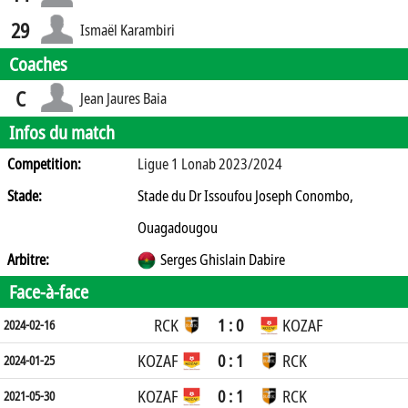
29
Ismaël Karambiri
Coaches
C
Jean Jaures Baia
Infos du match
Competition:
Ligue 1 Lonab 2023/2024
Stade:
Stade du Dr Issoufou Joseph Conombo,
Ouagadougou
Arbitre:
Serges Ghislain Dabire
Face-à-face
RCK
1 : 0
KOZAF
2024-02-16
KOZAF
0 : 1
RCK
2024-01-25
KOZAF
0 : 1
RCK
2021-05-30