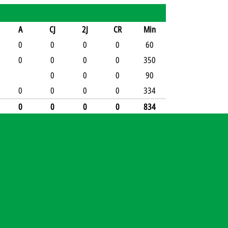
A
CJ
2J
CR
Min
0
0
0
0
60
0
0
0
0
350
0
0
0
90
0
0
0
0
334
0
0
0
0
834