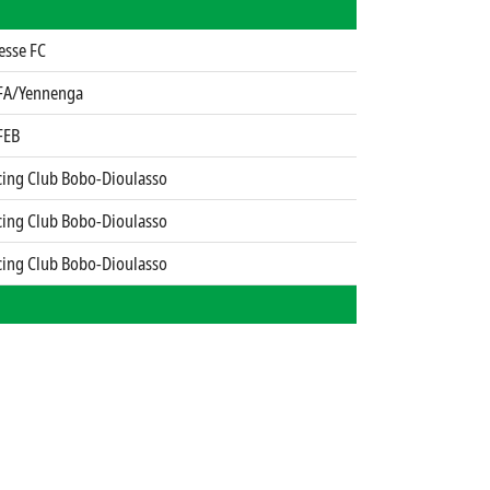
esse FC
FA/Yennenga
FEB
cing Club Bobo-Dioulasso
cing Club Bobo-Dioulasso
cing Club Bobo-Dioulasso