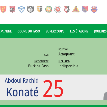
ÉMININE
COUPE DU FASO
SUPERCOUPE
LES ÉTALONS
JOUEURS
POSITION
Attaquant
AGE
NATIONALITÉ
H / P - PIED
Burkina Faso
indisponible
25
Abdoul Rachid
Konaté