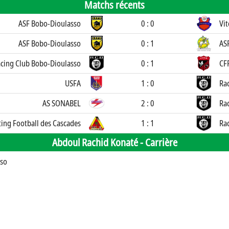
Matchs récents
ASF Bobo-Dioulasso
0 : 0
Vit
ASF Bobo-Dioulasso
0 : 1
AS
cing Club Bobo-Dioulasso
0 : 1
CF
USFA
1 : 0
Ra
AS SONABEL
2 : 0
Ra
ting Football des Cascades
1 : 1
Ra
Abdoul Rachid Konaté -
Carrière
sso