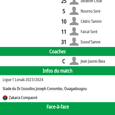
25
Ibrahim Cissé
5
Nourou Sore
10
Cédric Tamini
11
Faical Soré
31
Issouf Sanne
Coaches
C
Jean Jaures Baia
Infos du match
Ligue 1 Lonab 2023/2024
Stade du Dr Issoufou Joseph Conombo, Ouagadougou
Zakaria Compaoré
Face-à-face