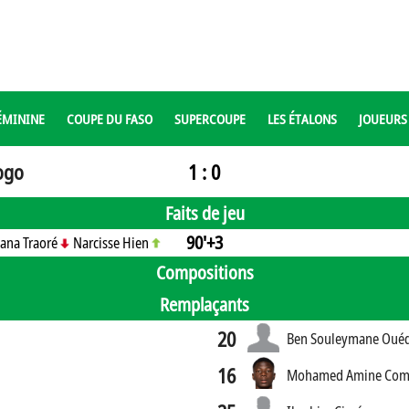
ÉMININE
COUPE DU FASO
SUPERCOUPE
LES ÉTALONS
JOUEURS
ogo
1 : 0
Faits de jeu
90'+3
bana Traoré
Narcisse Hien
Compositions
Remplaçants
20
Ben Souleymane Oué
16
Mohamed Amine Com