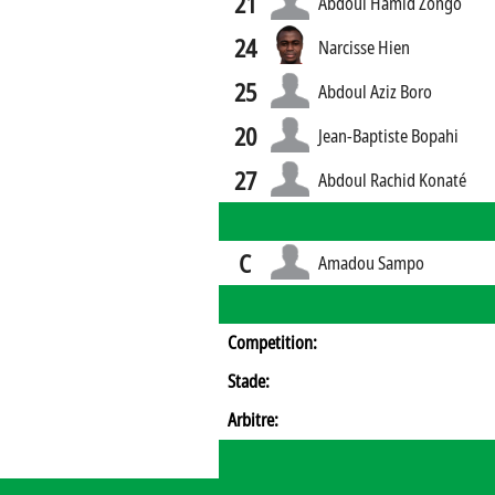
21
Abdoul Hamid Zongo
24
Narcisse Hien
25
Abdoul Aziz Boro
20
Jean-Baptiste Bopahi
27
Abdoul Rachid Konaté
C
Amadou Sampo
Competition:
Stade:
Arbitre: