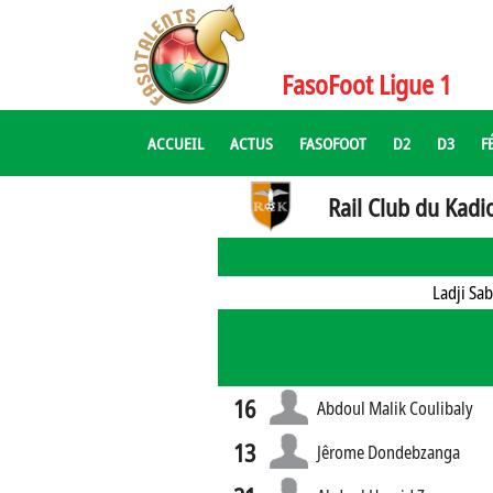
FasoFoot Ligue 1
ACCUEIL
ACTUS
FASOFOOT
D2
D3
F
Rail Club du Kadi
Ladji Sa
16
Abdoul Malik Coulibaly
13
Jêrome Dondebzanga