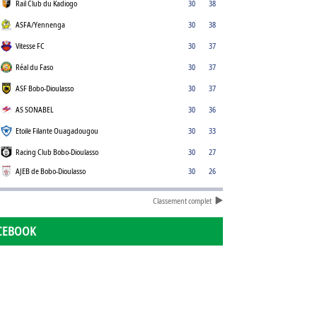
Rail Club du Kadiogo
30
38
ASFA/Yennenga
30
38
Vitesse FC
30
37
Réal du Faso
30
37
ASF Bobo-Dioulasso
30
37
AS SONABEL
30
36
Etoile Filante Ouagadougou
30
33
Racing Club Bobo-Dioulasso
30
27
AJEB de Bobo-Dioulasso
30
26
Classement complet
CEBOOK