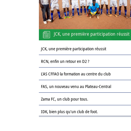
JCK, une première participation réussit
JCK, une première participation réussit
RCN, enfin un retour en D2 ?
L’AS CFFAO la formation au centre du club
FAS, un nouveau venu au Plateau-Central
Zama FC, un club pour tous.
IDK, bien plus qu’un club de foot.
Le Sahel FC : une revanche sur la saison passée.