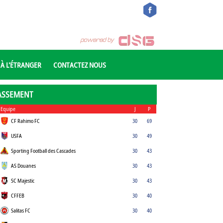
 À L'ÉTRANGER
CONTACTEZ NOUS
ASSEMENT
Equipe
J
P
CF Rahimo FC
30
69
USFA
30
49
Sporting Football des Cascades
30
43
AS Douanes
30
43
SC Majestic
30
43
CFFEB
30
40
Salitas FC
30
40