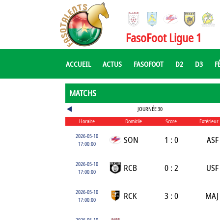
FasoFoot Ligue 1
ACCUEIL
ACTUS
FASOFOOT
D2
D3
F
MATCHS
JOURNÉE 30
Horaire
Domicile
Score
Extérieur
2026-05-10
SON
1 : 0
ASF
17:00:00
2026-05-10
RCB
0 : 2
USF
17:00:00
2026-05-10
RCK
3 : 0
MAJ
17:00:00
2026-05-10