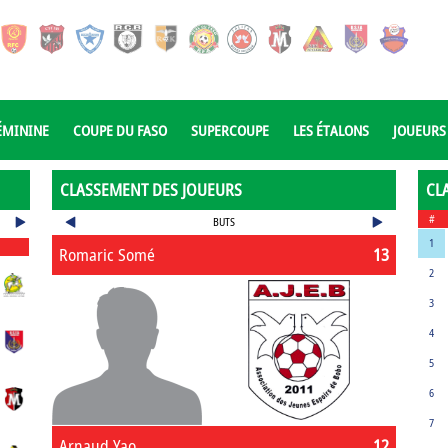
ÉMININE
COUPE DU FASO
SUPERCOUPE
LES ÉTALONS
JOUEURS
CLASSEMENT DES JOUEURS
CL
#
BUTS
1
Romaric Somé
13
2
3
4
5
6
7
Arnaud Yao
12