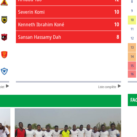
8
Severin Komi
10
9
10
Kenneth Ibrahim Koné
10
11
Sansan Hassamy Dah
8
12
13
14
15
16
plet
Liste complète
FA