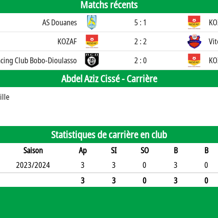
Matchs récents
AS Douanes
5 : 1
KO
KOZAF
2 : 2
Vit
cing Club Bobo-Dioulasso
2 : 0
KO
Abdel Aziz Cissé -
Carrière
ille
Statistiques de carrière en club
Saison
Ap
SI
SO
B
B
2023/2024
3
3
0
3
0
3
3
0
3
0