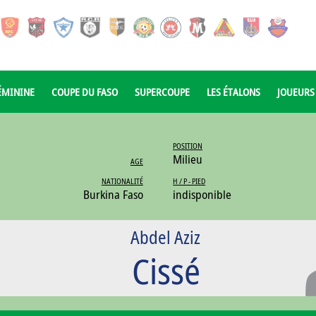
ÉMININE
COUPE DU FASO
SUPERCOUPE
LES ÉTALONS
JOUEURS
POSITION
Milieu
AGE
NATIONALITÉ
H / P - PIED
Burkina Faso
indisponible
Abdel Aziz
Cissé