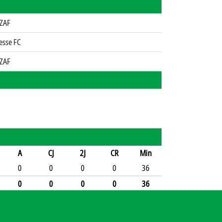
ZAF
esse FC
ZAF
A
CJ
2J
CR
Min
0
0
0
0
36
0
0
0
0
36