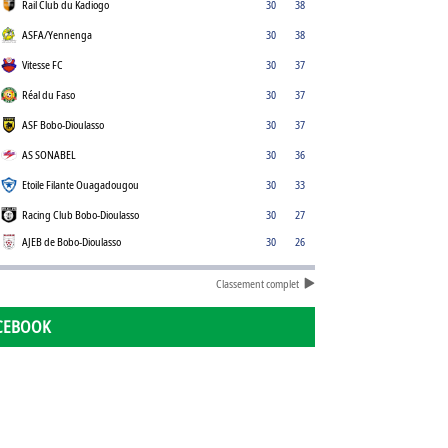
Rail Club du Kadiogo
30
38
ASFA/Yennenga
30
38
Vitesse FC
30
37
Réal du Faso
30
37
ASF Bobo-Dioulasso
30
37
AS SONABEL
30
36
Etoile Filante Ouagadougou
30
33
Racing Club Bobo-Dioulasso
30
27
AJEB de Bobo-Dioulasso
30
26
Classement complet
CEBOOK