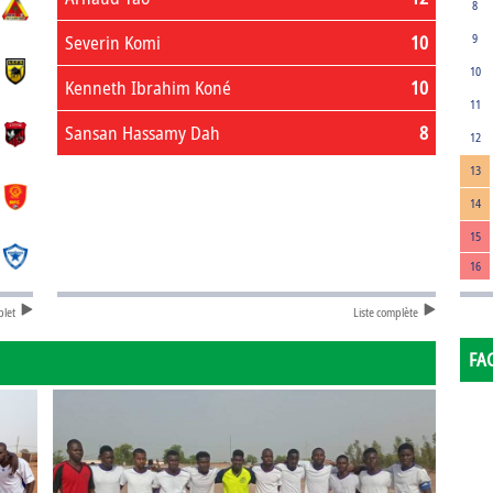
8
Severin Komi
10
9
10
Kenneth Ibrahim Koné
10
11
Sansan Hassamy Dah
8
12
13
14
15
16
plet
Liste complète
FA