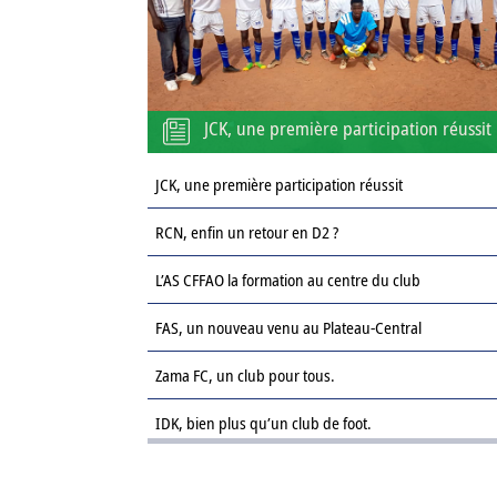
JCK, une première participation réussit
JCK, une première participation réussit
RCN, enfin un retour en D2 ?
L’AS CFFAO la formation au centre du club
FAS, un nouveau venu au Plateau-Central
Zama FC, un club pour tous.
IDK, bien plus qu’un club de foot.
Le Sahel FC : une revanche sur la saison passée.