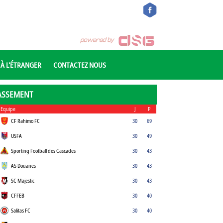
 À L'ÉTRANGER
CONTACTEZ NOUS
ASSEMENT
Equipe
J
P
CF Rahimo FC
30
69
USFA
30
49
Sporting Football des Cascades
30
43
AS Douanes
30
43
SC Majestic
30
43
CFFEB
30
40
Salitas FC
30
40