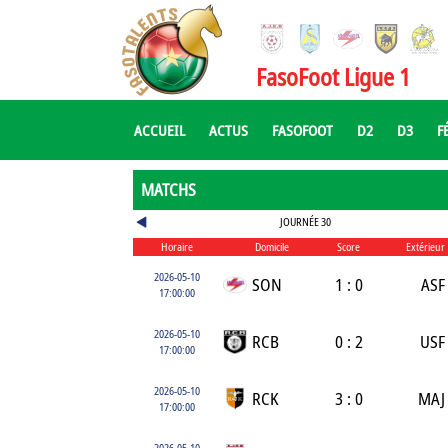
FasoFoot Ligue 1
ACCUEIL
ACTUS
FASOFOOT
D2
D3
F
MATCHS
JOURNÉE 30
Horaire
Domicile
Score
Extérieur
2026-05-10
SON
1 : 0
ASF
17:00:00
2026-05-10
RCB
0 : 2
USF
17:00:00
2026-05-10
RCK
3 : 0
MAJ
17:00:00
2026-05-10