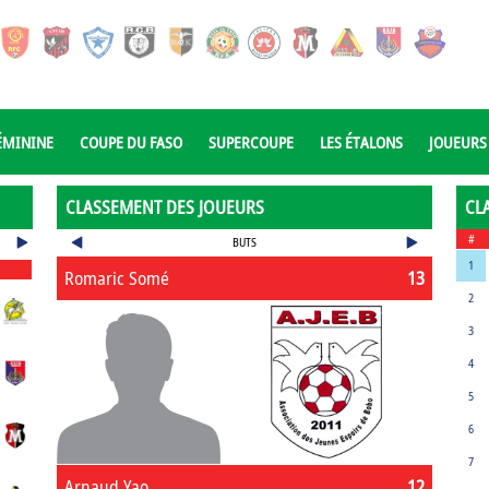
ÉMININE
COUPE DU FASO
SUPERCOUPE
LES ÉTALONS
JOUEURS
CLASSEMENT DES JOUEURS
CL
#
BUTS
1
Romaric Somé
13
2
3
4
5
6
7
Arnaud Yao
12