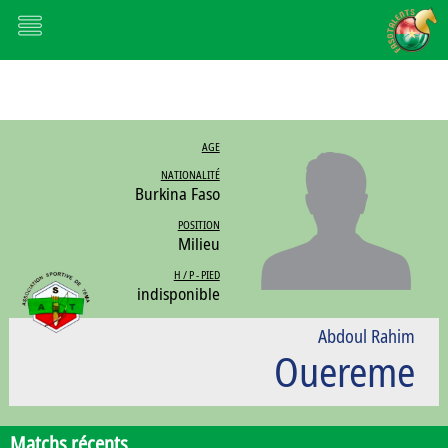
AGE
NATIONALITÉ
Burkina Faso
POSITION
Milieu
H / P - PIED
indisponible
Abdoul Rahim
Ouereme
Matchs récents