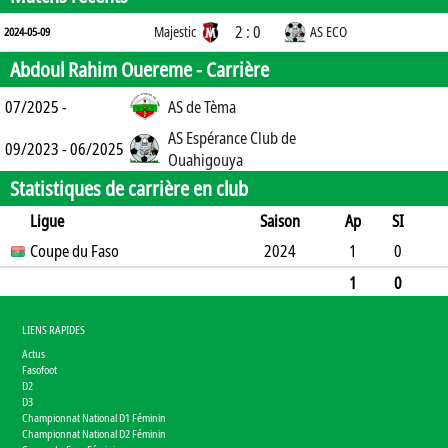
2 : 0
Majestic
AS ECO
2024-05-09
Abdoul Rahim Ouereme -
Carrière
07/2025 -
AS de Tèma
AS Espérance Club de
09/2023 - 06/2025
Ouahigouya
Statistiques de carrière en club
Ligue
Saison
Ap
SI
SO
Coupe du Faso
B
B
A
CJ
2J
2024
CR
Min
1
0
1
0
0
0
0
0
80
1
0
1
0
0
0
0
0
0
80
LIENS RAPIDES
Actus
Fasofoot
D2
D3
Championnat National D1 Féminin
Championnat National D2 Féminin