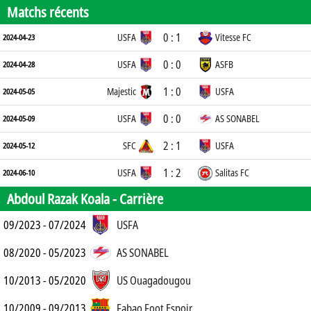
Matchs récents
0 : 1
USFA
Vitesse FC
2024-04-23
0 : 0
USFA
ASFB
2024-04-28
1 : 0
Majestic
USFA
2024-05-05
0 : 0
USFA
AS SONABEL
2024-05-09
2 : 1
SFC
USFA
2024-05-12
1 : 2
USFA
Salitas FC
2024-06-10
Abdoul Razak Koala -
Carrière
09/2023 - 07/2024
USFA
08/2020 - 05/2023
AS SONABEL
10/2013 - 05/2020
US Ouagadougou
10/2009 - 09/2013
Fabao Foot Espoir