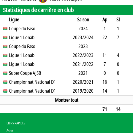
Statistiques de carrière en club
Ligue
Saison
Ap
SI
SO
Coupe du Faso
B
B
A
CJ
2J
2024
CR
Min
1
1
0
Ligue 1 Lonab
1
0
0
2023/2024
0
0
11
22
7
11
Coupe du Faso
10
2
1
1
0
2023
0
1342
Ligue 1 Lonab
2022/2023
11
4
3
Ligue 1 Lonab
14
1
0
1
2021/2022
0
0
641
7
0
5
Super Coupe AJSB
1
0
0
0
2021
0
517
0
0
0
Championnat National D1
1
0
0
2020/2021
0
0
0
16
1
9
Championnat National D1
2
0
1
2019/2020
0
0
1225
14
1
0
4
5
0
0
0
1182
Montrer tout
71
14
28
33
11
1
3
0
0
4918
LIENS RAPIDES
Actus