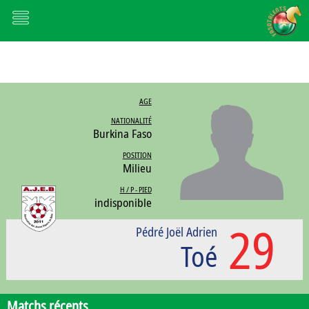
AGE
NATIONALITÉ
Burkina Faso
POSITION
Milieu
H / P - PIED
indisponible
29
Pédré Joël Adrien
Toé
Matchs récents