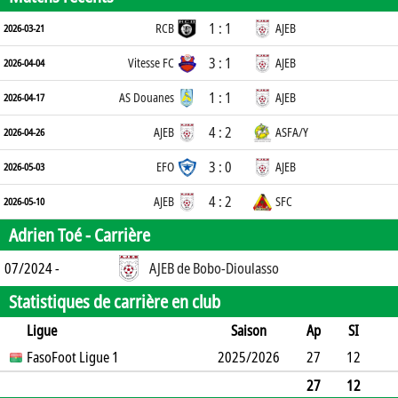
1 : 1
RCB
AJEB
2026-03-21
3 : 1
Vitesse FC
AJEB
2026-04-04
1 : 1
AS Douanes
AJEB
2026-04-17
4 : 2
AJEB
ASFA/Y
2026-04-26
3 : 0
EFO
AJEB
2026-05-03
4 : 2
AJEB
SFC
2026-05-10
Adrien Toé -
Carrière
07/2024 -
AJEB de Bobo-Dioulasso
Statistiques de carrière en club
Ligue
Saison
Ap
SI
SO
FasoFoot Ligue 1
B
B
A
CJ
2025/2026
2J
CR
Min
27
12
8
14
0
1
4
0
0
1339
27
12