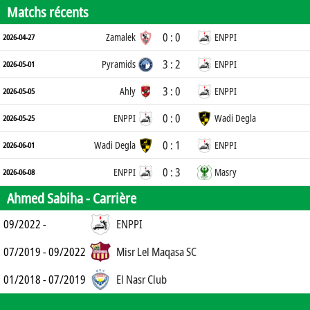
Matchs récents
0 : 0
Zamalek
ENPPI
2026-04-27
3 : 2
Pyramids
ENPPI
2026-05-01
3 : 0
Ahly
ENPPI
2026-05-05
0 : 0
ENPPI
Wadi Degla
2026-05-25
0 : 1
Wadi Degla
ENPPI
2026-06-01
0 : 3
ENPPI
Masry
2026-06-08
Ahmed Sabiha -
Carrière
09/2022 -
ENPPI
07/2019 - 09/2022
Misr Lel Maqasa SC
01/2018 - 07/2019
El Nasr Club