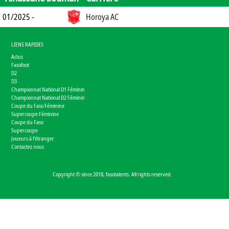
01/2025 -
Horoya AC
LIENS RAPIDES
Actus
Fasofoot
D2
D3
Championnat National D1 Féminin
Championnat National D2 Féminin
Coupe du Faso Féminine
Supercoupe Féminine
Coupe du Faso
Supercoupe
Joueurs à l'étranger
Contactez nous
Copyright © since 2018, fasotalents. All rights reserved.