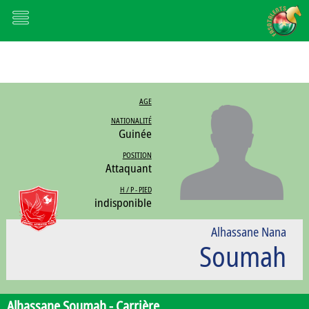
AGE
NATIONALITÉ
Guinée
POSITION
Attaquant
H / P - PIED
indisponible
Alhassane Nana
Soumah
Alhassane Soumah -
Carrière