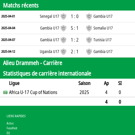
Matchs récents
1 : 0
Senegal U17
Gambia U17
2025-04-01
5 : 1
Gambia U17
Somalia U17
2025-04-04
1 : 2
Gambia U17
Tunisia U17
2025-04-07
2 : 1
Uganda U17
Gambia U17
2025-04-12
Alieu Drammeh -
Carrière
Statistiques de carrière internationale
Ligue
Saison
Ap
SI
SO
Africa U-17 Cup of Nations
B
B
A
CJ
2J
2025
CR
Min
4
0
2
0
3
0
0
0
0
347
4
0
2
0
3
0
0
0
0
347
LIENS RAPIDES
Actus
Fasofoot
D2