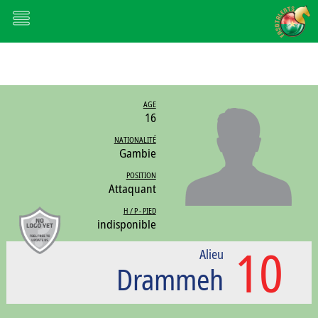
AGE
16
NATIONALITÉ
Gambie
POSITION
Attaquant
H / P - PIED
indisponible
10
Alieu
Drammeh