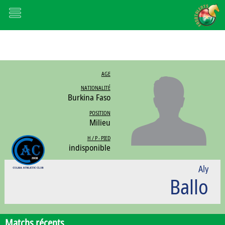
AGE
NATIONALITÉ
Burkina Faso
POSITION
Milieu
H / P - PIED
indisponible
Aly
Ballo
Matchs récents