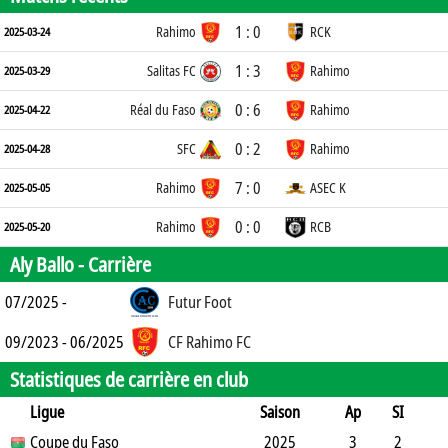
1 : 0
Rahimo
RCK
2025-03-24
1 : 3
Salitas FC
Rahimo
2025-03-29
0 : 6
Réal du Faso
Rahimo
2025-04-22
0 : 2
SFC
Rahimo
2025-04-28
7 : 0
Rahimo
ASEC K
2025-05-05
0 : 0
Rahimo
RCB
2025-05-20
Aly Ballo -
Carrière
07/2025 -
Futur Foot
09/2023 - 06/2025
CF Rahimo FC
Statistiques de carrière en club
Ligue
Saison
Ap
SI
SO
Coupe du Faso
B
B
A
CJ
2J
2025
CR
Min
3
2