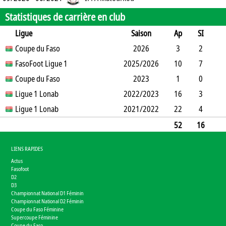
Statistiques de carrière en club
Ligue
Saison
Ap
SI
SO
Coupe du Faso
B
B
A
CJ
2J
2026
CR
Min
3
2
1
FasoFoot Ligue 1
2
0
0
2025/2026
0
0
86
10
7
3
Coupe du Faso
11
1
0
1
0
2023
0
293
1
0
0
Ligue 1 Lonab
0
1
1
2022/2023
0
0
90
16
3
7
Ligue 1 Lonab
4
2
1
4
2021/2022
1
0
1149
22
4
9
5
9
4
0
0
1588
52
16
20
22
13
1
10
1
0
3206
LIENS RAPIDES
Actus
Fasofoot
D2
D3
Championnat National D1 Féminin
Championnat National D2 Féminin
Coupe du Faso Féminine
Supercoupe Féminine
Coupe du Faso