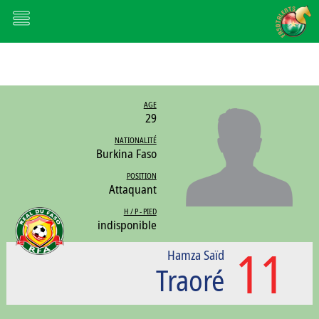
AGE
29
NATIONALITÉ
Burkina Faso
POSITION
Attaquant
H / P - PIED
indisponible
11
Hamza Saïd
Traoré