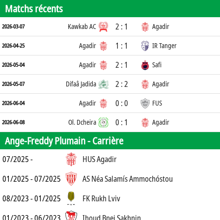
Matchs récents
2 : 1
Kawkab AC
Agadir
2026-03-07
1 : 1
Agadir
IR Tanger
2026-04-25
2 : 1
Agadir
Safi
2026-05-04
2 : 2
Difaâ Jadida
Agadir
2026-05-07
0 : 0
Agadir
FUS
2026-06-04
0 : 1
Ol. Dcheira
Agadir
2026-06-08
Ange-Freddy Plumain -
Carrière
07/2025 -
HUS Agadir
01/2025 - 07/2025
AS Néa Salamís Ammochóstou
08/2023 - 01/2025
FK Rukh Lviv
01/2023 - 06/2023
Ihoud Bnei Sakhnin