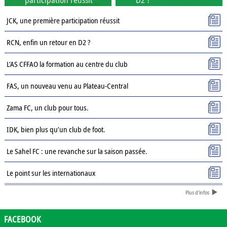
JCK, une première participation réussit
RCN, enfin un retour en D2 ?
L’AS CFFAO la formation au centre du club
FAS, un nouveau venu au Plateau-Central
Zama FC, un club pour tous.
IDK, bien plus qu’un club de foot.
Le Sahel FC : une revanche sur la saison passée.
Le point sur les internationaux
Plus d'infos
Présentation des clubs de D3 : AJSD
Présentation des clubs de D3 : ASPC Tenkodogo
FACEBOOK