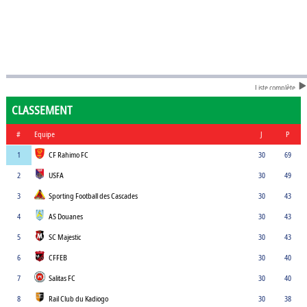
Liste complète
CLASSEMENT
#
Equipe
J
P
1
CF Rahimo FC
30
69
2
USFA
30
49
3
Sporting Football des Cascades
30
43
4
AS Douanes
30
43
5
SC Majestic
30
43
6
CFFEB
30
40
7
Salitas FC
30
40
8
Rail Club du Kadiogo
30
38