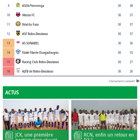
9
ASFA/Yennenga
30
38
10
Vitesse FC
30
37
11
Réal du Faso
30
37
12
ASF Bobo-Dioulasso
30
37
13
AS SONABEL
30
36
14
Etoile Filante Ouagadougou
30
33
15
Racing Club Bobo-Dioulasso
30
27
16
AJEB de Bobo-Dioulasso
30
26
Classement complet
ACTUS
JCK, une première
RCN, enfin un retour en
participation réussit
D2 ?