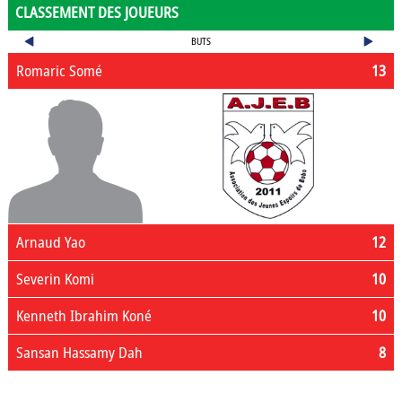
CLASSEMENT DES JOUEURS
BUTS
Romaric Somé
13
Arnaud Yao
12
Severin Komi
10
Kenneth Ibrahim Koné
10
Sansan Hassamy Dah
8