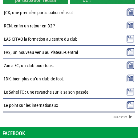
JCK, une première participation réussit
RCN, enfin un retour en D2 ?
L’AS CFFAO la formation au centre du club
FAS, un nouveau venu au Plateau-Central
Zama FC, un club pour tous.
IDK, bien plus qu’un club de foot.
Le Sahel FC : une revanche sur la saison passée.
Le point sur les internationaux
Plus d'infos
Présentation des clubs de D3 : AJSD
Présentation des clubs de D3 : ASPC Tenkodogo
FACEBOOK