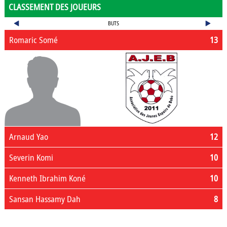
CLASSEMENT DES JOUEURS
BUTS
Romaric Somé
13
Arnaud Yao
12
Severin Komi
10
Kenneth Ibrahim Koné
10
Sansan Hassamy Dah
8