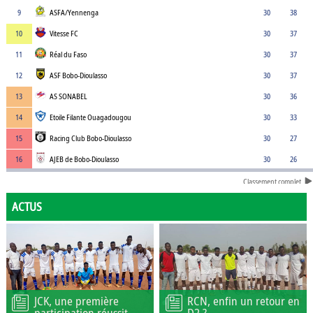
9
ASFA/Yennenga
30
38
10
Vitesse FC
30
37
11
Réal du Faso
30
37
12
ASF Bobo-Dioulasso
30
37
13
AS SONABEL
30
36
14
Etoile Filante Ouagadougou
30
33
15
Racing Club Bobo-Dioulasso
30
27
16
AJEB de Bobo-Dioulasso
30
26
Classement complet
ACTUS
JCK, une première
RCN, enfin un retour en
participation réussit
D2 ?