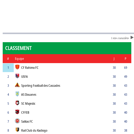
Liste complète
CLASSEMENT
#
Equipe
J
P
1
CF Rahimo FC
30
69
2
USFA
30
49
3
Sporting Football des Cascades
30
43
4
AS Douanes
30
43
5
SC Majestic
30
43
6
CFFEB
30
40
7
Salitas FC
30
40
8
Rail Club du Kadiogo
30
38