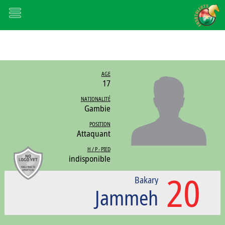
AGE
17
NATIONALITÉ
Gambie
POSITION
Attaquant
H / P - PIED
indisponible
20
Bakary
Jammeh