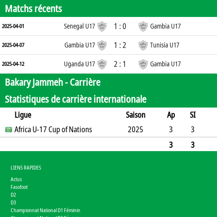
Matchs récents
1 : 0
Senegal U17
Gambia U17
2025-04-01
1 : 2
Gambia U17
Tunisia U17
2025-04-07
2 : 1
Uganda U17
Gambia U17
2025-04-12
Bakary Jammeh -
Carrière
Statistiques de carrière internationale
Ligue
Saison
Ap
SI
SO
Africa U-17 Cup of Nations
B
B
A
CJ
2J
2025
CR
Min
3
3
0
3
0
0
0
0
0
79
3
3
0
3
0
0
0
0
0
79
LIENS RAPIDES
Actus
Fasofoot
D2
D3
Championnat National D1 Féminin